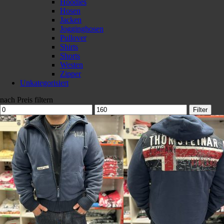
Hoodies
Hosen
Jacken
Jogginghosen
Pullover
Shirts
Shorts
Westen
Zipper
Unkategorisiert
nach Preis filtern
Min.
Max.
Filter
Preis
Preis