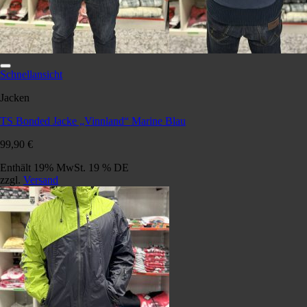
Schnellansicht
Jacken
TS Bonded Jacke „Vinnland“ Marine Blau
99,90
€
Enthält 19% MwSt. 19 % DE
zzgl.
Versand