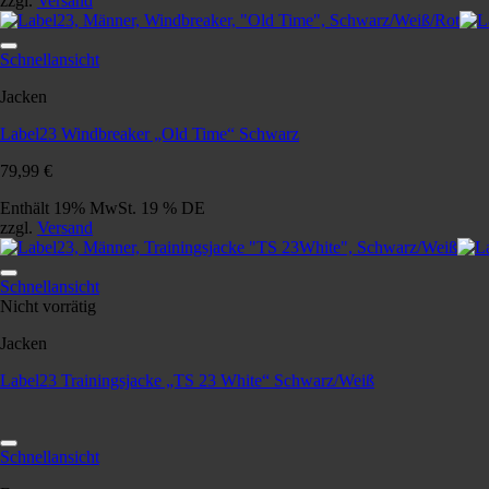
zzgl.
Versand
Schnellansicht
Jacken
Label23 Windbreaker „Old Time“ Schwarz
79,99
€
Enthält 19% MwSt. 19 % DE
zzgl.
Versand
Schnellansicht
Nicht vorrätig
Jacken
Label23 Trainingsjacke „TS 23 White“ Schwarz/Weiß
Schnellansicht