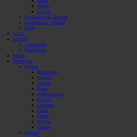
Shirts
Shorts
Westen
Rucksäcke & Taschen
Verpflegung / Notfall
Zelte
SALE
Security
Ausrüstung
Bekleidung
Softair
Streetwear
Frauen
Bademode
Hoodies
Jacken
Jeans
Jogginghosen
Kleider
Leggings
Shirts
Shorts
Westen
Zipper
Männer