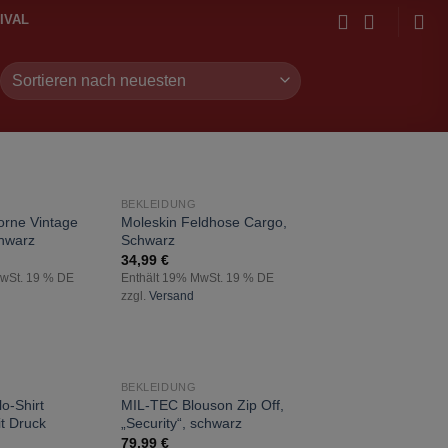
IVAL
BEKLEIDUNG
zur
zur
orne Vintage
Moleskin Feldhose Cargo,
Wunschliste
Wunschliste
hwarz
Schwarz
hinzufügen
hinzufügen
34,99
€
MwSt. 19 % DE
Enthält 19% MwSt. 19 % DE
zzgl.
Versand
BEKLEIDUNG
zur
zur
o-Shirt
MIL-TEC Blouson Zip Off,
Wunschliste
Wunschliste
it Druck
„Security“, schwarz
hinzufügen
hinzufügen
79,99
€