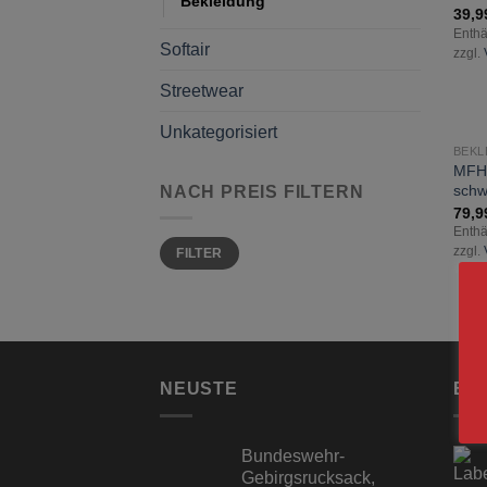
Bekleidung
39,
Enthä
Softair
zzgl.
Streetwear
Unkategorisiert
BEKL
MFH 
schw
NACH PREIS FILTERN
79,
Enthä
Min.
Max.
zzgl.
FILTER
Preis
Preis
NEUSTE
BE
Bundeswehr-
Gebirgsrucksack,