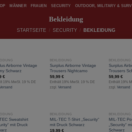
OP
MÄNNER
FRAUEN
SECURITY
OUTDOOR, MILITARY & SURV
Bekleidung
STARTSEITE
/
SECURITY
/
BEKLEIDUNG
ICHT VORRÄTIG
EIDUNG
BEKLEIDUNG
BEKLEIDUNG
zur
zur
lus Airborne Vintage
Surplus Airborne Vintage
Surplus Airb
Wunschliste
Wunschliste
my Schwarz
Trousers Nightcamo
Trousers Sc
hinzufügen
hinzufügen
99
€
59,99
€
59,99
€
lt 19% MwSt. 19 % DE
Enthält 19% MwSt. 19 % DE
Enthält 19% 
Versand
zzgl.
Versand
zzgl.
Versand
EIDUNG
BEKLEIDUNG
BEKLEIDUNG
zur
zur
TEC Sweatshirt
MIL-TEC T-Shirt „Security“
MIL-TEC Pol
Wunschliste
Wunschliste
urity“ mit Druck
mit Druck Schwarz
„Security“ m
hinzufügen
hinzufügen
arz
Schwarz
19,99
€