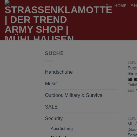
Zum
HOME
SH
Inhalt
springen
SUCHE
N
BEKL
Surp
Handschuhe
Slim
59,
Music
Enthä
zzgl.
Outdoor, Military & Survival
SALE
Security
BEKL
MIL-
Ausrüstung
„Sec
Schw