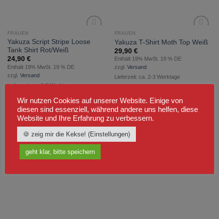
FRAUEN
FRAUEN
zur
zur
Yakuza Script Stripe Loose
Yakuza T-Shirt Moth Top Weiß
Wunschliste
Wunschliste
Tank Shirt Rot/Weiß
29,90
€
hinzufügen
hinzufügen
24,90
€
Enthält 19% MwSt. 19 % DE
Enthält 19% MwSt. 19 % DE
zzgl.
Versand
zzgl.
Versand
Lieferzeit: ca. 2-3 Werktage
Lieferzeit: ca. 2-3 Werktage
Wir nutzen Cookies auf unserer Website. Einige von
diesen sind essenziell, während andere uns helfen, diese
Website und Ihre Erfahrung zu verbessern.
🍪 zeig mir die Kekse! (Einstellungen)
geht klar, bitte speichern