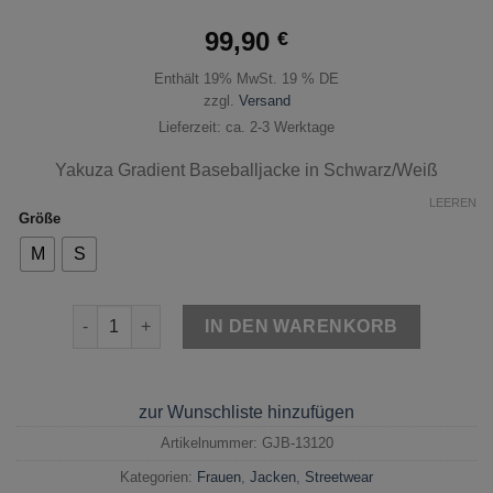
99,90
€
Enthält 19% MwSt. 19 % DE
zzgl.
Versand
Lieferzeit: ca. 2-3 Werktage
Yakuza Gradient Baseballjacke in Schwarz/Weiß
LEEREN
Größe
M
S
Yakuza Gradient Baseballjacke Schwarz/Weiß Menge
IN DEN WARENKORB
zur Wunschliste hinzufügen
Artikelnummer:
GJB-13120
Kategorien:
Frauen
,
Jacken
,
Streetwear