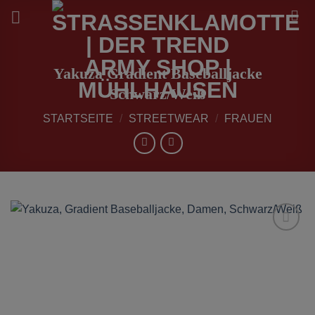
Zum
Inhalt
springen
Yakuza Gradient Baseballjacke
Schwarz/Weiß
STARTSEITE
/
STREETWEAR
/
FRAUEN
zur
Wunschliste
hinzufügen