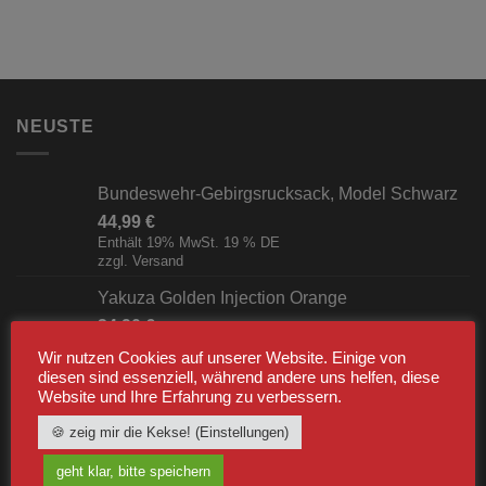
NEUSTE
Bundeswehr-Gebirgsrucksack, Model Schwarz
44,99
€
Enthält 19% MwSt. 19 % DE
zzgl.
Versand
Yakuza Golden Injection Orange
34,90
€
Enthält 19% MwSt. 19 % DE
Wir nutzen Cookies auf unserer Website. Einige von
zzgl.
Versand
diesen sind essenziell, während andere uns helfen, diese
Website und Ihre Erfahrung zu verbessern.
Yakuza Golden Injection T-shirt Weiß
34,90
€
🍪 zeig mir die Kekse! (Einstellungen)
Enthält 19% MwSt. 19 % DE
zzgl.
Versand
geht klar, bitte speichern