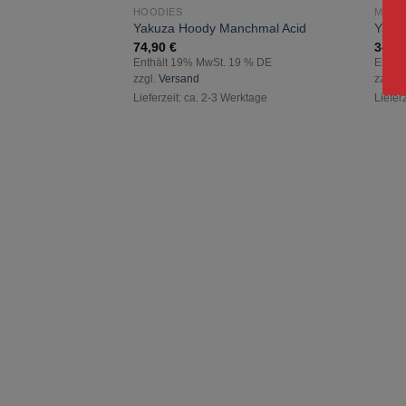
HOODIES
MÄNN
zur
Yakuza Hoody Manchmal Acid
Yakuz
Wunschliste
74,90
€
34,9
hinzufügen
Enthält 19% MwSt. 19 % DE
Enthä
zzgl.
Versand
zzgl.
V
Lieferzeit: ca. 2-3 Werktage
Liefer