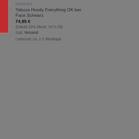
HOODIES
zur
r
Yakuza Hoody Everything OK two
ste
Wunschliste
Face Schwarz
gen
hinzufügen
74,95
€
Enthält 19% MwSt. 19 % DE
zzgl.
Versand
Lieferzeit: ca. 2-3 Werktage
HOODIES
Yakuza Hoody We L
69,90
€
Enthält 19% MwSt. 19 
zzgl.
Versand
Lieferzeit: ca. 2-3 Werkt