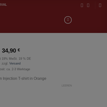
IVAL
34,90
€
lt 19% MwSt. 19 % DE
zzgl.
Versand
rzeit: ca. 2-3 Werktage
Injection T-shirt in Orange
LEEREN