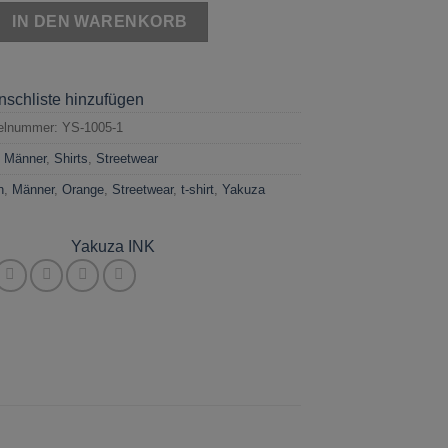
njection Orange Menge
IN DEN WARENKORB
nschliste hinzufügen
kelnummer:
YS-1005-1
:
Männer
,
Shirts
,
Streetwear
n
,
Männer
,
Orange
,
Streetwear
,
t-shirt
,
Yakuza
Yakuza INK