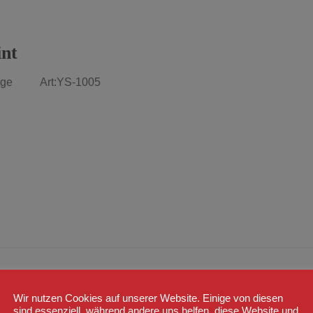
int
Orange Art:YS-1005
Wir nutzen Cookies auf unserer Website. Einige von diesen
sind essenziell, während andere uns helfen, diese Website und