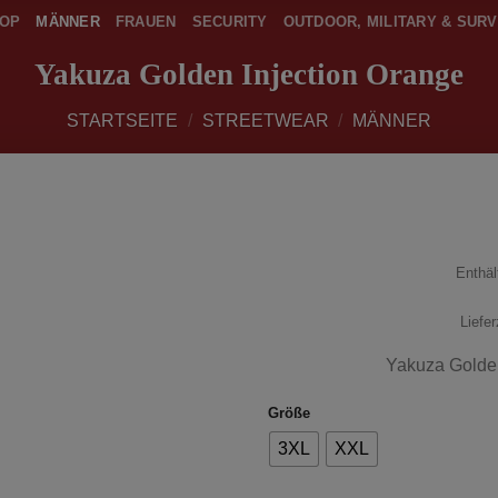
OP
MÄNNER
FRAUEN
SECURITY
OUTDOOR, MILITARY & SURV
Yakuza Golden Injection Orange
STARTSEITE
/
STREETWEAR
/
MÄNNER
Enthä
zur
Wunschliste
hinzufügen
Liefe
Yakuza Golden 
Größe
3XL
XXL