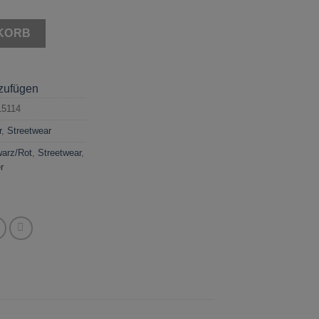
KORB
nzufügen
15114
r
,
Streetwear
arz/Rot
,
Streetwear
,
r