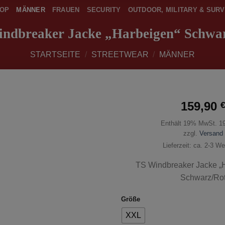
OP
MÄNNER
FRAUEN
SECURITY
OUTDOOR, MILITARY & SURV
ndbreaker Jacke „Harbeigen“ Schwa
STARTSEITE
/
STREETWEAR
/
MÄNNER
159,90
Enthält 19% MwSt. 1
zur
Wunschliste
zzgl.
Versand
hinzufügen
Lieferzeit: ca. 2-3 W
TS Windbreaker Jacke „H
Schwarz/Ro
Größe
XXL