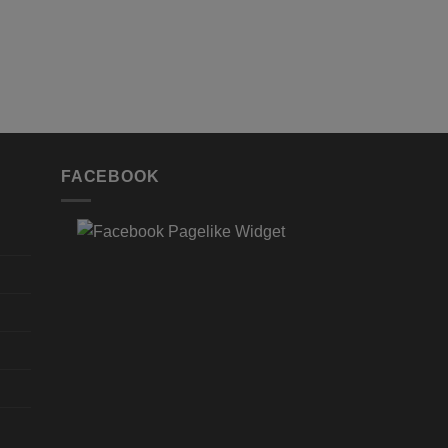
59,90
€
Enthält 19% MwSt. 19 
zzgl.
Versand
Lieferzeit: ca. 2-3 Werkt
FACEBOOK