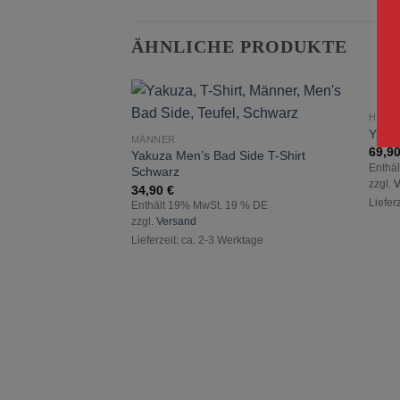
ÄHNLICHE PRODUKTE
HOOD
zur
Yaku
MÄNNER
Wunschliste
69,9
Yakuza Men’s Bad Side T-Shirt
hinzufügen
Enthä
Schwarz
zzgl.
V
34,90
€
Liefer
Enthält 19% MwSt. 19 % DE
zzgl.
Versand
Lieferzeit: ca. 2-3 Werktage