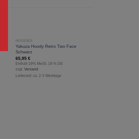
HOODIES
zur
r
Yakuza Hoody Retro Two Face
ste
Wunschliste
Schwarz
gen
hinzufügen
65,95
€
Enthält 19% MwSt. 19 % DE
zzgl.
Versand
Lieferzeit: ca. 2-3 Werktage
MÄNNER
Yakuza Spartan Two 
Schwarz