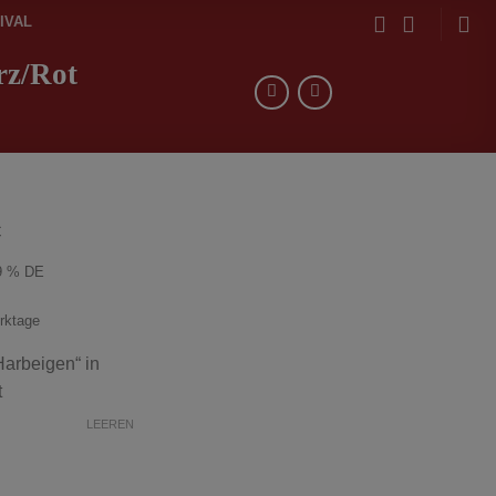
IVAL
rz/Rot
€
9 % DE
erktage
arbeigen“ in
t
LEEREN