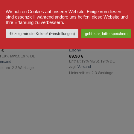
Wir nutzen Cookies auf unserer Website. Einige von diesen
sind essenziell, während andere uns helfen, diese Website und
Ihre Erfahrung zu verbessern.
🍪 zeig mir die Kekse! (Einstellungen)
geht klar, bitte speichern
IES
MÄNNER
zur
zur
Yakuza Sweatshirt Burried Jumpe
za Hoody We Love Schwarz
Wunschliste
Wunschli
Ebony
0
€
hinzufügen
hinzufü
69,90
€
lt 19% MwSt. 19 % DE
Enthält 19% MwSt. 19 % DE
ersand
zzgl.
Versand
zeit: ca. 2-3 Werktage
Lieferzeit: ca. 2-3 Werktage