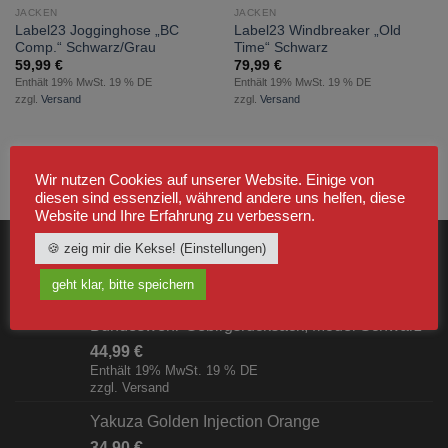
hinzufügen
hinzufügen
JACKEN
JACKEN
Label23 Jogginghose „BC
Label23 Windbreaker „Old
Comp.“ Schwarz/Grau
Time“ Schwarz
59,99
€
79,99
€
Enthält 19% MwSt. 19 % DE
Enthält 19% MwSt. 19 % DE
zzgl.
Versand
zzgl.
Versand
1
2
3
Wir nutzen Cookies auf unserer Website. Einige von
diesen sind essenziell, während andere uns helfen, diese
Website und Ihre Erfahrung zu verbessern.
🍪 zeig mir die Kekse! (Einstellungen)
NEUSTE
geht klar, bitte speichern
Bundeswehr-Gebirgsrucksack, Model Schwarz
44,99
€
Enthält 19% MwSt. 19 % DE
zzgl.
Versand
Yakuza Golden Injection Orange
34,90
€