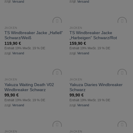
zzgl.
Versand
zzgl.
Versand
JACKEN
JACKEN
zur
zur
TS Windbreaker Jacke „Hafiell“
TS Windbreaker Jacke
Wunschliste
Wunschliste
Schwarz/Weiß
„Harbeigen“ Schwarz/Rot
hinzufügen
hinzufügen
119,90
€
159,90
€
Enthält 19% MwSt. 19 % DE
Enthält 19% MwSt. 19 % DE
zzgl.
Versand
zzgl.
Versand
JACKEN
JACKEN
zur
zur
Yakuza Waiting Death V02
Yakuza Diaries Windbreaker
Wunschliste
Wunschliste
Windbreaker Schwarz
Schwarz
hinzufügen
hinzufügen
99,90
€
99,90
€
Enthält 19% MwSt. 19 % DE
Enthält 19% MwSt. 19 % DE
zzgl.
Versand
zzgl.
Versand
JACKEN
JACKEN