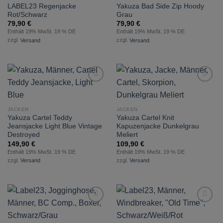
zur
zur
LABEL23 Regenjacke
Yakuza Bad Side Zip Hoody
Wunschliste
Wunschliste
Rot/Schwarz
Grau
hinzufügen
hinzufügen
79,90
€
79,90
€
Enthält 19% MwSt. 19 % DE
Enthält 19% MwSt. 19 % DE
zzgl.
Versand
zzgl.
Versand
zur
zur
Wunschliste
Wunschliste
hinzufügen
hinzufügen
JACKEN
JACKEN
Yakuza Cartel Teddy
Yakuza Cartel Knit
Jeansjacke Light Blue Vintage
Kapuzenjacke Dunkelgrau
Destroyed
Meliert
149,90
€
109,90
€
Enthält 19% MwSt. 19 % DE
Enthält 19% MwSt. 19 % DE
zzgl.
Versand
zzgl.
Versand
zur
zur
Wunschliste
Wunschliste