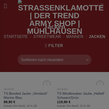
Zum
Inhalt
springen
Jacken
STARTSEITE
/
STREETWEAR
/
MÄNNER
/
JACKEN
FILTER
JACKEN
JACKEN
zur
zur
TS Bonded Jacke „Vinnland“
TS Windbreaker Jacke „Hafiell“
Wunschliste
Wunschliste
Marine Blau
Schwarz/Grün
hinzufügen
hinzufügen
99,90
€
119,90
€
Enthält 19% MwSt. 19 % DE
Enthält 19% MwSt. 19 % DE