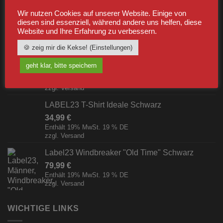
Wir nutzen Cookies auf unserer Website. Einige von
Label23 Trainingsjacke "TS 23 White"
diesen sind essenziell, während andere uns helfen, diese
Schwarz/Weiß [Digital]
Website und Ihre Erfahrung zu verbessern.
zzgl.
Versand
🍪 zeig mir die Kekse! (Einstellungen)
Pfefferspray Jet Pocket (15ml/Strahl)
geht klar, bitte speichern
7,99
€
Enthält 19% MwSt. 19 % DE
zzgl.
Versand
LABEL23 T-Shirt Ideale Schwarz
34,99
€
Enthält 19% MwSt. 19 % DE
zzgl.
Versand
Label23 Windbreaker "Old Time" Schwarz
79,99
€
Enthält 19% MwSt. 19 % DE
zzgl.
Versand
WICHTIGE LINKS