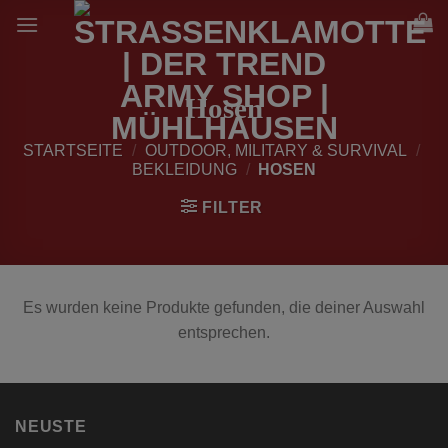
Zum
Inhalt
springen
Hosen
STARTSEITE
/
OUTDOOR, MILITARY & SURVIVAL
/
BEKLEIDUNG
/
HOSEN
FILTER
Es wurden keine Produkte gefunden, die deiner Auswahl
entsprechen.
NEUSTE