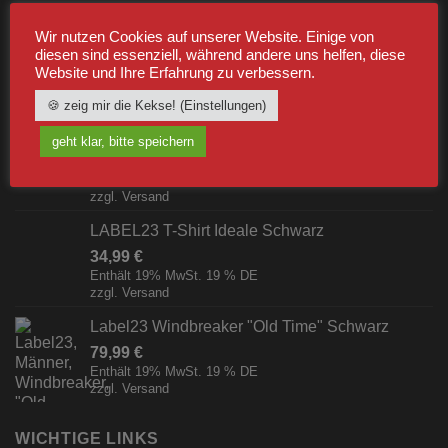
Wir nutzen Cookies auf unserer Website. Einige von
Label23 Trainingsjacke "TS 23 White"
diesen sind essenziell, während andere uns helfen, diese
Website und Ihre Erfahrung zu verbessern.
Schwarz/Weiß [Digital]
zzgl.
Versand
🍪 zeig mir die Kekse! (Einstellungen)
Pfefferspray Jet Pocket (15ml/Strahl)
geht klar, bitte speichern
7,99
€
Enthält 19% MwSt. 19 % DE
zzgl.
Versand
LABEL23 T-Shirt Ideale Schwarz
34,99
€
Enthält 19% MwSt. 19 % DE
zzgl.
Versand
Label23 Windbreaker "Old Time" Schwarz
79,99
€
Enthält 19% MwSt. 19 % DE
zzgl.
Versand
WICHTIGE LINKS