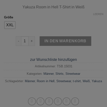
Yakuza
Room in Hell T-Shirt in Weiß
LEEREN
Größe
XXL
Yakuza Room in Hell T-Shirt Weiß Menge
IN DEN WARENKORB
zur Wunschliste hinzufügen
Artikelnummer:
TSB.15031
Kategorien:
Männer
,
Shirts
,
Streetwear
Schlagwörter:
Männer
,
Room in Hell
,
Streetwear
,
t-shirt
,
Weiß
,
Yakuza