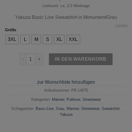
Lieferzeit: ca. 2-3 Werktage
Yakuza Basic Line Sweatshirt in Monument/Grau
LEEREN
Größe
3XL
L
M
S
XL
XXL
Yakuza Sweatshirt Basic Line Monument/Grau Menge
IN DEN WARENKORB
zur Wunschliste hinzufügen
Artikelnummer:
PB-14075
Kategorien:
Männer
,
Pullover
,
Streetwear
Schlagwörter:
Basic-Line
,
Grau
,
Männer
,
Streetwear
,
Sweatshirt
,
Yakuza