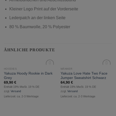
Kleiner Logo Print auf der Vorderseite
Lederpatch an der linken Seite
80 % Baumwolle, 20 % Polyester
ÄHNLICHE PRODUKTE
HOODIES
MÄNNER
zur
zur
Yakuza Hoody Rookie in Dark
Yakuza Love Hate Two Face
Wunschliste
Wunschliste
Grey
Jumper Sweatshirt Schwarz
hinzufügen
hinzufügen
69,90
€
64,90
€
Enthält 19% MwSt. 19 % DE
Enthält 19% MwSt. 19 % DE
zzgl.
Versand
zzgl.
Versand
Lieferzeit: ca. 2-3 Werktage
Lieferzeit: ca. 2-3 Werktage