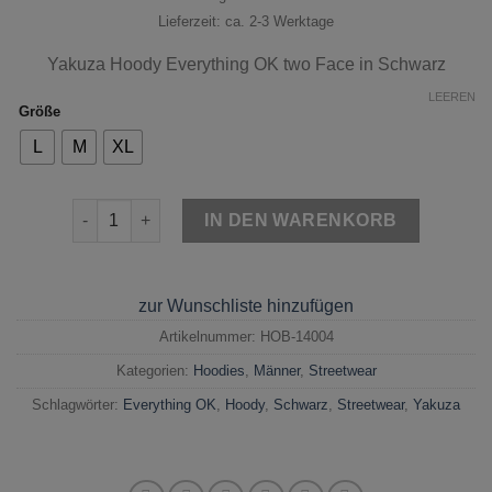
Lieferzeit: ca. 2-3 Werktage
Yakuza Hoody Everything OK two Face in Schwarz
LEEREN
Größe
L
M
XL
Yakuza Hoody Everything OK two Face Schwarz Menge
IN DEN WARENKORB
zur Wunschliste hinzufügen
Artikelnummer:
HOB-14004
Kategorien:
Hoodies
,
Männer
,
Streetwear
Schlagwörter:
Everything OK
,
Hoody
,
Schwarz
,
Streetwear
,
Yakuza