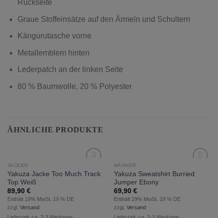
Rückseite
Graue Stoffeinsätze auf den Ärmeln und Schultern
Kängurutasche vorne
Metallemblem hinten
Lederpatch an der linken Seite
80 % Baumwolle, 20 % Polyester
ÄHNLICHE PRODUKTE
JACKEN
MÄNNER
zur
zur
Yakuza Jacke Too Much Track
Yakuza Sweatshirt Burried
Wunschliste
Wunschliste
Top Weiß
Jumper Ebony
hinzufügen
hinzufügen
89,90
€
69,90
€
Enthält 19% MwSt. 19 % DE
Enthält 19% MwSt. 19 % DE
zzgl.
Versand
zzgl.
Versand
Lieferzeit: ca. 2-3 Werktage
Lieferzeit: ca. 2-3 Werktage