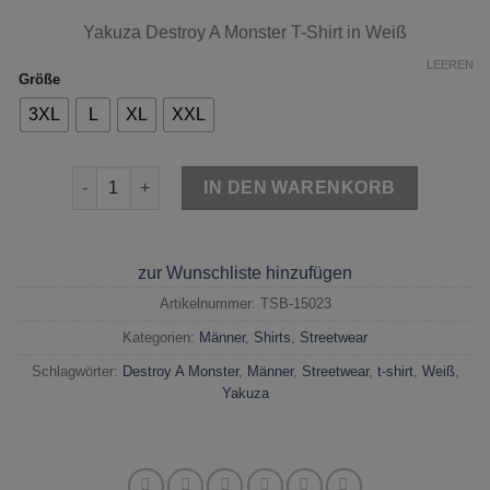
Yakuza
Destroy A Monster T-Shirt in Weiß
LEEREN
Größe
3XL
L
XL
XXL
Yakuza Destroy A Monster T-Shirt Weiß Menge
IN DEN WARENKORB
zur Wunschliste hinzufügen
Artikelnummer:
TSB-15023
Kategorien:
Männer
,
Shirts
,
Streetwear
Schlagwörter:
Destroy A Monster
,
Männer
,
Streetwear
,
t-shirt
,
Weiß
,
Yakuza