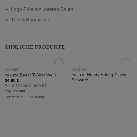
Logo Print am unteren Saum
100 % Baumwolle
ÄHNLICHE PRODUKTE
NICHT VORRÄTIG
MÄNNER
HOODIES
zur
zur
Yakuza Hoody Hating Clown
Yakuza Beast T-Shirt Weiß
Wunschliste
Wunschliste
Schwarz
34,90
€
hinzufügen
hinzufügen
Enthält 19% MwSt. 19 % DE
zzgl.
Versand
Lieferzeit: ca. 2-3 Werktage