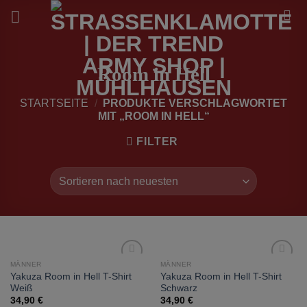
Zum
Inhalt
springen
Room in Hell
STARTSEITE
/
PRODUKTE VERSCHLAGWORTET
MIT „ROOM IN HELL“
FILTER
MÄNNER
MÄNNER
zur
zur
Yakuza Room in Hell T-Shirt
Yakuza Room in Hell T-Shirt
Wunschliste
Wunschliste
Weiß
Schwarz
hinzufügen
hinzufügen
34,90
€
34,90
€