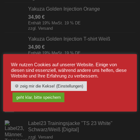
Yakuza Golden Injection Orange
34,90
€
Enthält 19% MwSt. 19 % DE
zzgl.
Versand
Yakuza Golden Injection T-shirt Weiß
34,90
€
Enthält 19% MwSt. 19 % DE
zzgl.
Versand
Wir nutzen Cookies auf unserer Website. Einige von
Yakuza The American Breakfast T-shirt Schwarz
diesen sind essenziell, während andere uns helfen, diese
Website und Ihre Erfahrung zu verbessern.
34,90
€
Enthält 19% MwSt. 19 % DE
🍪 zeig mir die Kekse! (Einstellungen)
zzgl.
Versand
geht klar, bitte speichern
BESTSELLER
Label23 Trainingsjacke "TS 23 White"
Schwarz/Weiß [Digital]
zzgl.
Versand