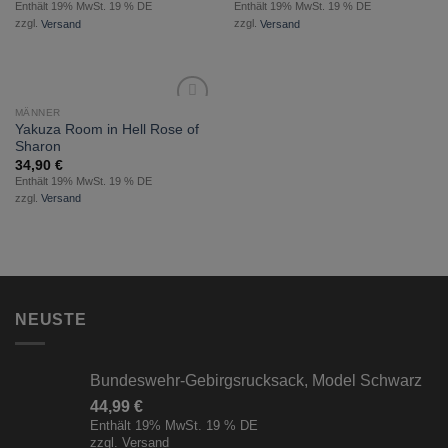
Enthält 19% MwSt. 19 % DE
Enthält 19% MwSt. 19 % DE
zzgl.
Versand
zzgl.
Versand
MÄNNER
zur
Yakuza Room in Hell Rose of
Wunschliste
Sharon
hinzufügen
34,90
€
Enthält 19% MwSt. 19 % DE
zzgl.
Versand
NEUSTE
Bundeswehr-Gebirgsrucksack, Model Schwarz
44,99
€
Enthält 19% MwSt. 19 % DE
zzgl.
Versand