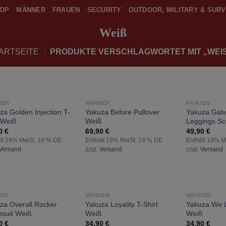
OP
MÄNNER
FRAUEN
SECURITY
OUTDOOR, MILITARY & SURV
Weiß
ARTSEITE
/
PRODUKTE VERSCHLAGWORTET MIT „WEIS
NER
MÄNNER
FRAUEN
zur
zur
za Golden Injection T-
Yakuza Before Pullover
Yakuza Galv
Wunschliste
Wunschliste
t Weiß
Weiß
Leggings S
hinzufügen
hinzufügen
90
€
69,90
€
49,90
€
lt 19% MwSt. 19 % DE
Enthält 19% MwSt. 19 % DE
Enthält 19% 
Versand
zzgl.
Versand
zzgl.
Versand
UEN
MÄNNER
MÄNNER
zur
zur
za Overall Rocker
Yakuza Loyality T-Shirt
Yakuza We L
Wunschliste
Wunschliste
suit Weiß
Weiß
Weiß
hinzufügen
hinzufügen
90
€
34,90
€
34,90
€