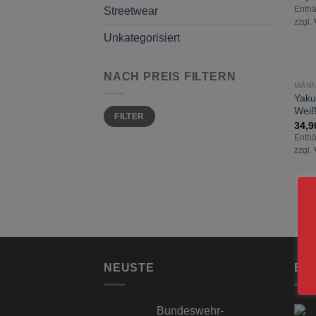
Streetwear
Enthä
zzgl.
Unkategorisiert
NACH PREIS FILTERN
MÄN
Yaku
Min.
Max.
Wei
FILTER
Preis
Preis
34,
Enthä
zzgl.
NEUSTE
BE
Bundeswehr-