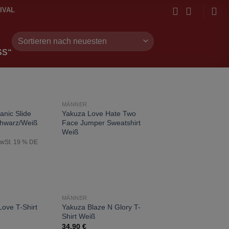
IVAL
S“
NICHT VORRÄTIG
MÄNNER
zur
zur
anic Slide
Yakuza Love Hate Two
Wunschliste
Wunschliste
chwarz/Weiß
Face Jumper Sweatshirt
hinzufügen
hinzufügen
Weiß
MwSt. 19 % DE
MÄNNER
zur
zur
ove T-Shirt
Yakuza Blaze N Glory T-
Wunschliste
Wunschliste
Shirt Weiß
hinzufügen
hinzufügen
34,90
€