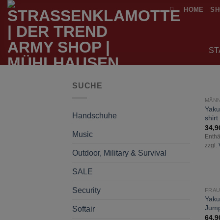
Zum
HOME
SH
Inhalt
springen
ST
SUCHE
MÄN
Yaku
Handschuhe
shir
34,
Music
Enthä
zzgl.
Outdoor, Military & Survival
SALE
Security
FRA
Yaku
Jump
Softair
64,