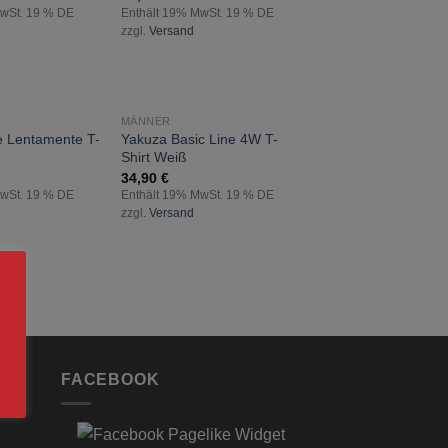
MwSt. 19 % DE
Enthält 19% MwSt. 19 % DE
zzgl.
Versand
MÄNNER
zur
zur
 Lentamente T-
Yakuza Basic Line 4W T-
Wunschliste
Wunschliste
Shirt Weiß
hinzufügen
hinzufügen
34,90
€
MwSt. 19 % DE
Enthält 19% MwSt. 19 % DE
zzgl.
Versand
FACEBOOK