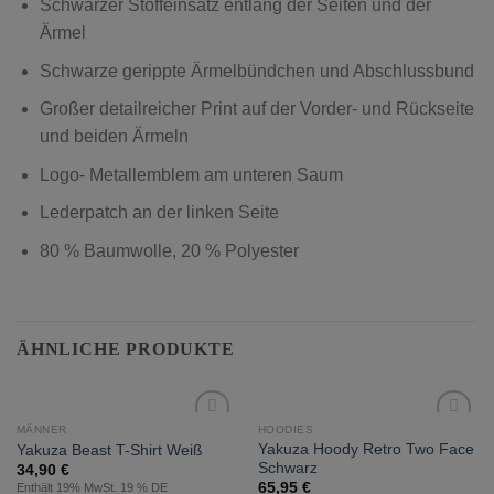
Schwarzer Stoffeinsatz entlang der Seiten und der
Ärmel
Schwarze gerippte Ärmelbündchen und Abschlussbund
Großer detailreicher Print auf der Vorder- und Rückseite
und beiden Ärmeln
Logo- Metallemblem am unteren Saum
Lederpatch an der linken Seite
80 % Baumwolle, 20 % Polyester
ÄHNLICHE PRODUKTE
MÄNNER
HOODIES
zur
zur
Yakuza Hoody Retro Two Face
Yakuza Beast T-Shirt Weiß
Wunschliste
Wunschliste
Schwarz
34,90
€
hinzufügen
hinzufügen
65,95
€
Enthält 19% MwSt. 19 % DE