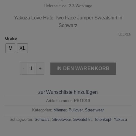
Lieferzeit: ca. 2-3 Werktage
Yakuza
Love Hate Two Face Jumper Sweatshirt in
Schwarz
LEEREN
Größe
M
XL
Yakuza Love Hate Two Face Jumper Sweatshirt Schwar
IN DEN WARENKORB
zur Wunschliste hinzufügen
Artikelnummer:
PB11019
Kategorien:
Männer
,
Pullover
,
Streetwear
Schlagwörter:
Schwarz
,
Streetwear
,
Sweatshirt
,
Totenkopf
,
Yakuza