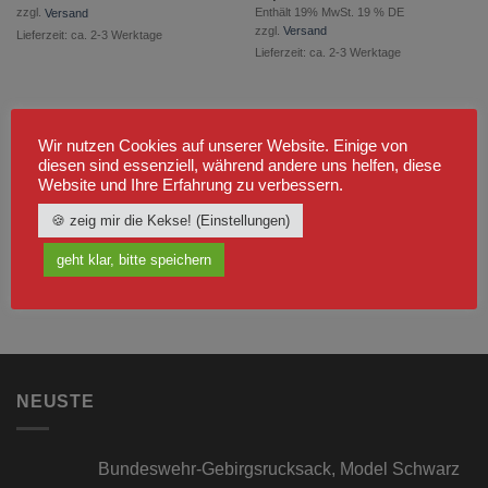
Enthält 19% MwSt. 19 % DE
zzgl.
Versand
zzgl.
Versand
Lieferzeit: ca. 2-3 Werktage
Lieferzeit: ca. 2-3 Werktage
Wir nutzen Cookies auf unserer Website. Einige von
diesen sind essenziell, während andere uns helfen, diese
Website und Ihre Erfahrung zu verbessern.
🍪 zeig mir die Kekse! (Einstellungen)
geht klar, bitte speichern
NEUSTE
Bundeswehr-Gebirgsrucksack, Model Schwarz