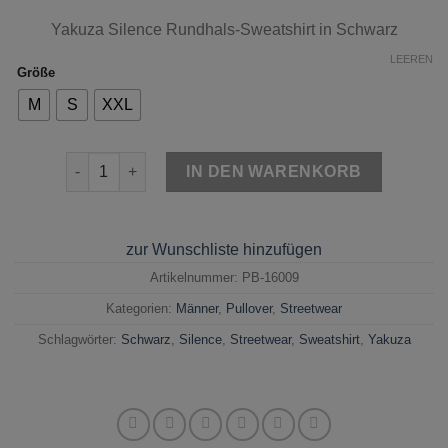
Yakuza Silence Rundhals-Sweatshirt in Schwarz
LEEREN
Größe
M
S
XXL
Yakuza Sweatshirt Silence Rundhals Black Menge
IN DEN WARENKORB
zur Wunschliste hinzufügen
Artikelnummer:
PB-16009
Kategorien:
Männer
,
Pullover
,
Streetwear
Schlagwörter:
Schwarz
,
Silence
,
Streetwear
,
Sweatshirt
,
Yakuza