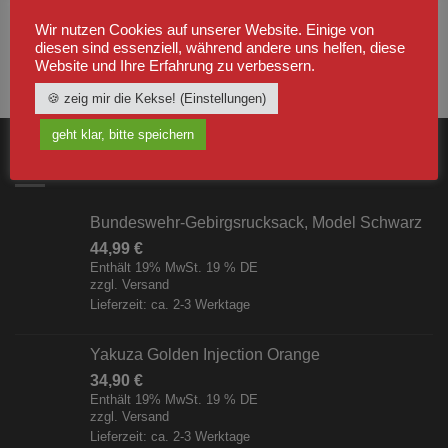
Wir nutzen Cookies auf unserer Website. Einige von
diesen sind essenziell, während andere uns helfen, diese
Website und Ihre Erfahrung zu verbessern.
🍪 zeig mir die Kekse! (Einstellungen)
geht klar, bitte speichern
NEUSTE
Bundeswehr-Gebirgsrucksack, Model Schwarz
44,99
€
Enthält 19% MwSt. 19 % DE
zzgl.
Versand
Lieferzeit: ca. 2-3 Werktage
Yakuza Golden Injection Orange
34,90
€
Enthält 19% MwSt. 19 % DE
zzgl.
Versand
Lieferzeit: ca. 2-3 Werktage