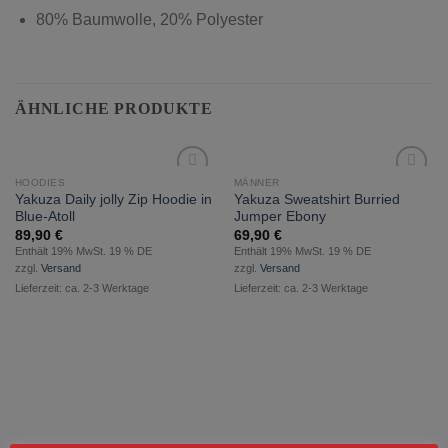
80% Baumwolle, 20% Polyester
ÄHNLICHE PRODUKTE
HOODIES
MÄNNER
zur
zur
Yakuza Daily jolly Zip Hoodie in
Yakuza Sweatshirt Burried
Wunschliste
Wunschliste
Blue-Atoll
Jumper Ebony
hinzufügen
hinzufügen
89,90
€
69,90
€
Enthält 19% MwSt. 19 % DE
Enthält 19% MwSt. 19 % DE
zzgl.
Versand
zzgl.
Versand
Lieferzeit: ca. 2-3 Werktage
Lieferzeit: ca. 2-3 Werktage