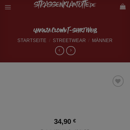
Zum
Inhalt
springen
Yakuza Clown T-Shirt Weiß
STARTSEITE
/
STREETWEAR
/
MÄNNER
zur
Wunschliste
hinzufügen
34,90
€