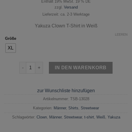
Enthält 19% MwSt. 19 % DE
zzgl.
Versand
Lieferzeit: ca. 2-3 Werktage
Yakuza Clown
T-Shirt in Weiß
LEEREN
Größe
XL
Yakuza Clown T-Shirt Weiß Menge
IN DEN WARENKORB
zur Wunschliste hinzufügen
Artikelnummer:
TSB-13028
Kategorien:
Männer
,
Shirts
,
Streetwear
Schlagwörter:
Clown
,
Männer
,
Streetwear
,
t-shirt
,
Weiß
,
Yakuza