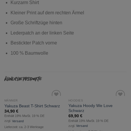
Kurzarm Shirt
Kleiner Print auf dem rechten Ärmel
Große Schriftzüge hinten
Lederpatch an der linken Seite
Bestickter Patch vorne
100 % Baumwolle
ÄHNLICHE PRODUKTE
MÄNNER
HOODIES
zur
zur
Yakuza Hoody We Love
Yakuza Beast T-Shirt Schwarz
Wunschliste
Wunschliste
Schwarz
34,90
€
hinzufügen
hinzufügen
69,90
€
Enthält 19% MwSt. 19 % DE
Enthält 19% MwSt. 19 % DE
zzgl.
Versand
zzgl.
Versand
Lieferzeit: ca. 2-3 Werktage