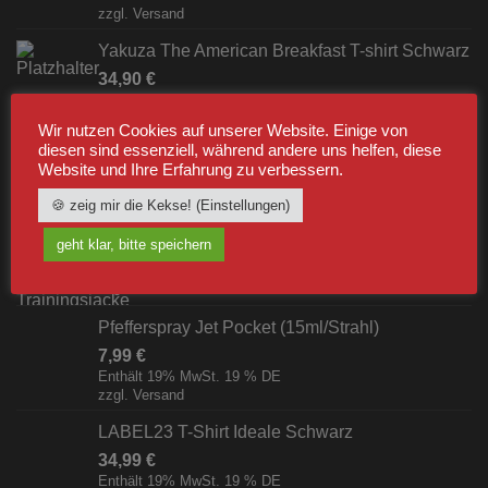
zzgl.
Versand
Yakuza The American Breakfast T-shirt Schwarz
34,90
€
Enthält 19% MwSt. 19 % DE
zzgl.
Versand
Wir nutzen Cookies auf unserer Website. Einige von
diesen sind essenziell, während andere uns helfen, diese
Website und Ihre Erfahrung zu verbessern.
BESTSELLER
🍪 zeig mir die Kekse! (Einstellungen)
Label23 Trainingsjacke "TS 23 White"
geht klar, bitte speichern
Schwarz/Weiß [Digital]
zzgl.
Versand
Pfefferspray Jet Pocket (15ml/Strahl)
7,99
€
Enthält 19% MwSt. 19 % DE
zzgl.
Versand
LABEL23 T-Shirt Ideale Schwarz
34,99
€
Enthält 19% MwSt. 19 % DE