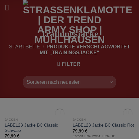
Zum
Inhalt
springen
Trainingsjacke
STARTSEITE
/
PRODUKTE VERSCHLAGWORTET
MIT „TRAININGSJACKE“
FILTER
NICHT VORRÄTIG
NICHT VORRÄTIG
JACKEN
JACKEN
zur
zur
LABEL23 Jacke BC Classic
LABEL23 Jacke BC Classic Rot
Wunschliste
Wunschliste
Schwarz
79,99
€
hinzufügen
hinzufügen
79,99
€
Enthält 19% MwSt. 19 % DE