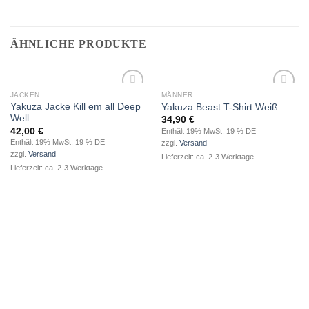
ÄHNLICHE PRODUKTE
JACKEN
MÄNNER
zur
zur
Yakuza Jacke Kill em all Deep
Yakuza Beast T-Shirt Weiß
Wunschliste
Wunschliste
Well
34,90
€
hinzufügen
hinzufügen
42,00
€
Enthält 19% MwSt. 19 % DE
Enthält 19% MwSt. 19 % DE
zzgl.
Versand
zzgl.
Versand
Lieferzeit: ca. 2-3 Werktage
Lieferzeit: ca. 2-3 Werktage