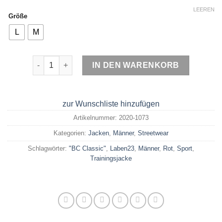
LEEREN
Größe
L
M
LABEL23 Jacke BC Classic Rot Menge
IN DEN WARENKORB
zur Wunschliste hinzufügen
Artikelnummer:
2020-1073
Kategorien:
Jacken
,
Männer
,
Streetwear
Schlagwörter:
"BC Classic"
,
Laben23
,
Männer
,
Rot
,
Sport
,
Trainingsjacke