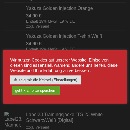
Yakuza Golden Injection Orange
34,90
€
Enthält 19% MwSt. 19 % DE
zzgl.
Versand
Yakuza Golden Injection T-shirt Weiß
34,90
€
Enthält 19% MwSt. 19 % DE
zzgl.
Versand
Wir nutzen Cookies auf unserer Website. Einige von
Yakuza The American Breakfast T-shirt Schwarz
diesen sind essenziell, während andere uns helfen, diese
Website und Ihre Erfahrung zu verbessern.
34,90
€
Enthält 19% MwSt. 19 % DE
🍪 zeig mir die Kekse! (Einstellungen)
zzgl.
Versand
geht klar, bitte speichern
BESTSELLER
Label23 Trainingsjacke "TS 23 White"
Schwarz/Weiß [Digital]
zzgl.
Versand