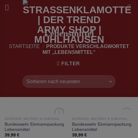
Zum
Inhalt
springen
Lebensmittel
STARTSEITE
/
PRODUKTE VERSCHLAGWORTET
MIT „LEBENSMITTEL“
FILTER
NICHT VORRÄTIG
OUTDOOR, MILITARY & SURVIVAL
OUTDOOR, MILITARY & SURVIVAL
zur
zur
Bundeswehr Einmannpackung
Bundeswehr Einmannpackung
Wunschliste
Wunschliste
Lebensmittel
Lebensmittel
hinzufügen
hinzufügen
39,99
€
39,99
€