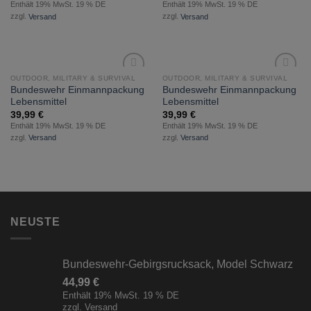
Enthält 19% MwSt. 19 % DE
Enthält 19% MwSt. 19 % DE
zzgl.
Versand
zzgl.
Versand
OUTDOOR, MILITARY & SURVIVAL
OUTDOOR, MILITARY & SURVIVAL
zur
zur
Bundeswehr Einmannpackung
Bundeswehr Einmannpackung
Wunschliste
Wunschliste
Lebensmittel
Lebensmittel
hinzufügen
hinzufügen
39,99
€
39,99
€
Enthält 19% MwSt. 19 % DE
Enthält 19% MwSt. 19 % DE
zzgl.
Versand
zzgl.
Versand
NEUSTE
Bundeswehr-Gebirgsrucksack, Model Schwarz
44,99
€
Enthält 19% MwSt. 19 % DE
zzgl.
Versand