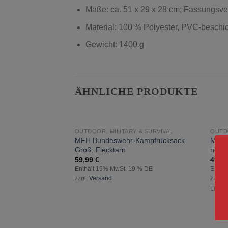
Maße: ca. 51 x 29 x 28 cm; Fassungsve
Material: 100 % Polyester, PVC-besch
Gewicht: 1400 g
ÄHNLICHE PRODUKTE
NICHT VORRÄTIG
OUTDOOR, MILITARY & SURVIVAL
OUTDO
zur
MFH Bundeswehr-Kampfrucksack
MFH 
Wunschliste
Groß, Flecktarn
neue
hinzufügen
59,99
€
49,9
Enthält 19% MwSt. 19 % DE
Enthä
zzgl.
Versand
zzgl.
V
Liefer