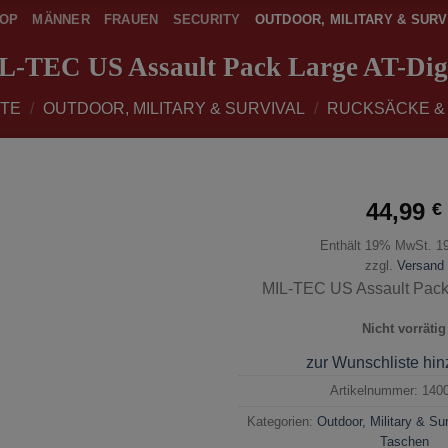
OP
MÄNNER
FRAUEN
SECURITY
OUTDOOR, MILITARY & SURV
L-TEC US Assault Pack Large AT-Digi
ITE
/
OUTDOOR, MILITARY & SURVIVAL
/
RUCKSÄCKE &
44,99
€
Enthält 19% MwSt. 1
zur
Wunschliste
zzgl.
Versand
hinzufügen
MIL-TEC US Assault Pack 
Nicht vorrätig
zur Wunschliste hi
Artikelnummer:
140
Kategorien:
Outdoor, Military & Sur
Taschen