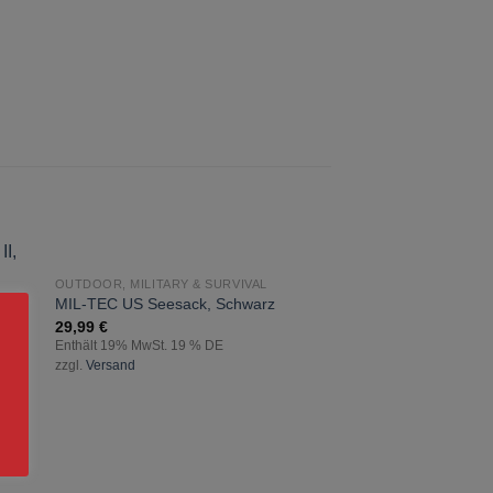
NICHT VORRÄTIG
OUTDOOR, MILITARY & SURVIVAL
zur
MIL-TEC US Seesack, Schwarz
ste
Wunschliste
29,99
€
gen
hinzufügen
Enthält 19% MwSt. 19 % DE
zzgl.
Versand
NICHT V