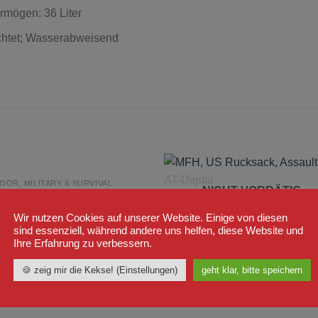
rmögen: 36 Liter
ichtet; Wasserabweisend
OR, MILITARY & SURVIVAL
NICHT VORRÄTIG
zur
zur
Bundeswehr-Gebirgsrucksack,
OUTDOOR, MILITARY & SURVIVAL
Wunschliste
Wunschli
s Model Schwarz
MFH US Rucksack Assault II, AT-
hinzufügen
hinzufü
Wir nutzen Cookies auf unserer Website. Einige von diesen
9
€
Digital
sind essenziell, während andere uns helfen, diese Website und
lt 19% MwSt. 19 % DE
44,99
€
Ihre Erfahrung zu verbessern.
ersand
Enthält 19% MwSt. 19 % DE
zeit: ca. 2-3 Werktage
zzgl.
Versand
🍪 zeig mir die Kekse! (Einstellungen)
geht klar, bitte speichern