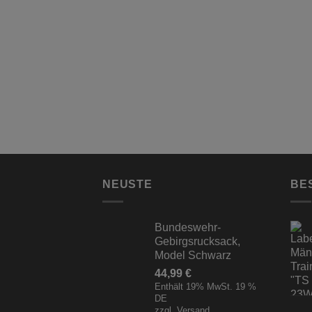
NEUSTE
BE
Bundeswehr-
Gebirgsrucksack,
Model Schwarz
44,99
€
Enthält 19% MwSt. 19 %
DE
zzgl.
Versand