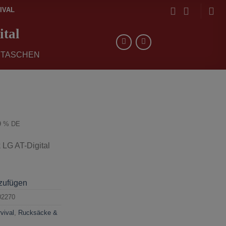
IVAL
tal
 TASCHEN
9 % DE
LG AT-Digital
nzufügen
02270
vival
,
Rucksäcke &