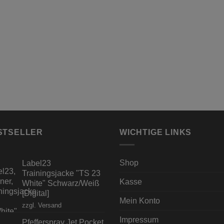
STSELLER
WICHTIGE LINKS
Shop
Label23
Trainingsjacke "TS 23
Kasse
White" Schwarz/Weiß
[Digital]
Mein Konto
zzgl.
Versand
Impressum
Pfefferspray Jet Pocket