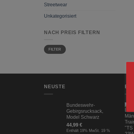
Streetwear
Unkategorisiert
NACH PREIS FILTERN
Min.
Max.
FILTER
Preis
Preis
NEUSTE
BE
Bundeswehr-
Gebirgsrucksack,
Model Schwarz
44,99
€
Enthält 19% MwSt. 19 %