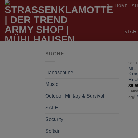
Zum
HOME
SH
Inhalt
springen
STAR
SUCHE
N
MIL
Handschuhe
Kamp
Flec
Music
39,
Enthä
Outdoor, Military & Survival
zzgl.
SALE
Security
Softair