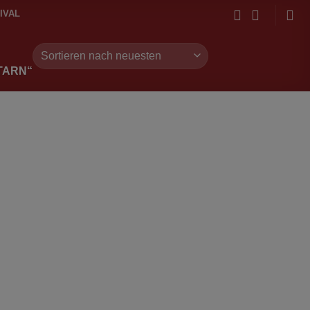
IVAL
TARN“