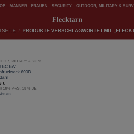
OP
MÄNNER
FRAUEN
SECURITY
OUTDOOR, MILITARY & SURV
Flecktarn
TSEITE
/
PRODUKTE VERSCHLAGWORTET MIT „FLECK
ICHT VORRÄTIG
OUTDOOR, MILITARY & SURVIVAL
zur
-TEC BW
Wunschliste
frucksack 600D
hinzufügen
ktarn
99
€
lt 19% MwSt. 19 % DE
Versand