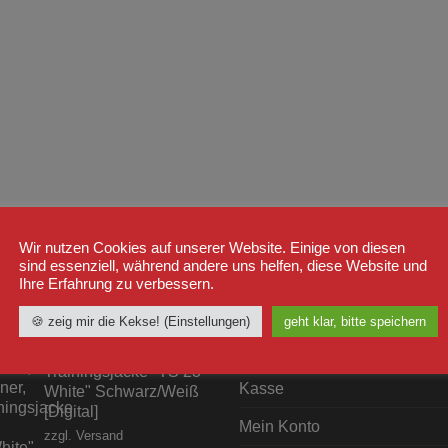
Wir nutzen Cookies auf unserer Website. Einige von diesen
sind essenziell, während andere uns helfen, diese Website und
Ihre Erfahrung zu verbessern.
STSELLER
WICHTIGE LINKS
🍪 zeig mir die Kekse! (Einstellungen)
geht klar, bitte speichern
Shop
Label23
Trainingsjacke "TS 23
Kasse
White" Schwarz/Weiß
[Digital]
Mein Konto
zzgl.
Versand