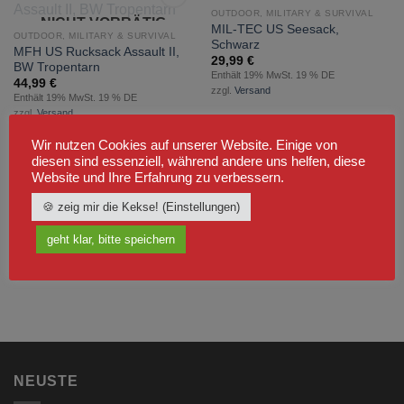
NICHT VORRÄTIG
OUTDOOR, MILITARY & SURVIVAL
NICHT VORRÄTIG
zur
zur
MIL-TEC US Seesack,
Wunschliste
Wunschliste
OUTDOOR, MILITARY & SURVIVAL
Schwarz
hinzufügen
hinzufügen
MFH US Rucksack Assault II,
29,99
€
BW Tropentarn
Enthält 19% MwSt. 19 % DE
44,99
€
zzgl.
Versand
Enthält 19% MwSt. 19 % DE
zzgl.
Versand
Wir nutzen Cookies auf unserer Website. Einige von
diesen sind essenziell, während andere uns helfen, diese
Website und Ihre Erfahrung zu verbessern.
🍪 zeig mir die Kekse! (Einstellungen)
geht klar, bitte speichern
NEUSTE