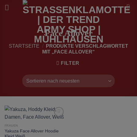
Zum
Inhalt
springen
Face Allover
STARTSEITE
/
PRODUKTE VERSCHLAGWORTET
MIT „FACE ALLOVER“
FILTER
zur
Wunschliste
FRAUEN
hinzufügen
Yakuza Face Allover Hoodie
Kleid Weiß