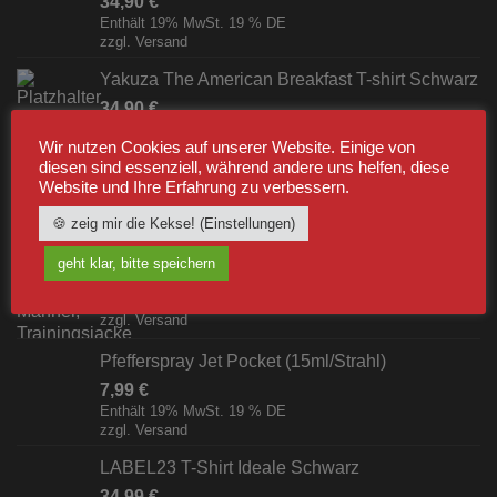
34,90
€
Enthält 19% MwSt. 19 % DE
zzgl.
Versand
Yakuza The American Breakfast T-shirt Schwarz
34,90
€
Enthält 19% MwSt. 19 % DE
Wir nutzen Cookies auf unserer Website. Einige von
zzgl.
Versand
diesen sind essenziell, während andere uns helfen, diese
Website und Ihre Erfahrung zu verbessern.
BESTSELLER
🍪 zeig mir die Kekse! (Einstellungen)
geht klar, bitte speichern
Label23 Trainingsjacke "TS 23 White"
Schwarz/Weiß [Digital]
zzgl.
Versand
Pfefferspray Jet Pocket (15ml/Strahl)
7,99
€
Enthält 19% MwSt. 19 % DE
zzgl.
Versand
LABEL23 T-Shirt Ideale Schwarz
34,99
€