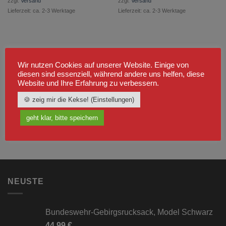
zzgl.
Versand
zzgl.
Versand
Lieferzeit: ca. 2-3 Werktage
Lieferzeit: ca. 2-3 Werktage
Wir nutzen Cookies auf unserer Website. Einige von
diesen sind essenziell, während andere uns helfen, diese
Website und Ihre Erfahrung zu verbessern.
🍪 zeig mir die Kekse! (Einstellungen)
geht klar, bitte speichern
NEUSTE
Bundeswehr-Gebirgsrucksack, Model Schwarz
44,99
€