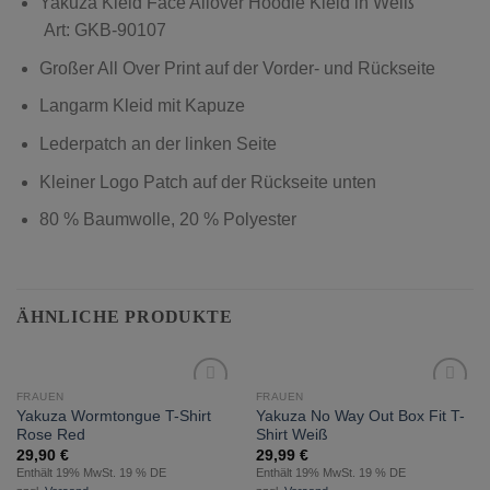
Yakuza Kleid Face Allover Hoodie Kleid in Weiß
Art: GKB-90107
Großer All Over Print auf der Vorder- und Rückseite
Langarm Kleid mit Kapuze
Lederpatch an der linken Seite
Kleiner Logo Patch auf der Rückseite unten
80 % Baumwolle, 20 % Polyester
ÄHNLICHE PRODUKTE
FRAUEN
FRAUEN
zur
zur
Yakuza Wormtongue T-Shirt
Yakuza No Way Out Box Fit T-
Wunschliste
Wunschliste
Rose Red
Shirt Weiß
hinzufügen
hinzufügen
29,90
€
29,99
€
Enthält 19% MwSt. 19 % DE
Enthält 19% MwSt. 19 % DE