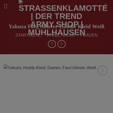
Zum
Inhalt
springen
Yakuza Face Allover Hoodie Kleid Weiß
STARTSEITE
/
STREETWEAR
/
FRAUEN
zur
Wunschliste
hinzufügen