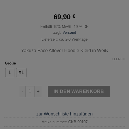
69,90
€
Enthält 19% MwSt. 19 % DE
zzgl.
Versand
Lieferzeit: ca. 2-3 Werktage
Yakuza Face Allover Hoodie Kleid in Weiß
LEEREN
Größe
L
XL
Yakuza Face Allover Hoodie Kleid Weiß Menge
IN DEN WARENKORB
zur Wunschliste hinzufügen
Artikelnummer:
GKB-90107