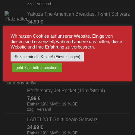
zzgl.
Versand
Yakuza The American Breakfast T-shirt Schwarz
34,90
€
Enthält 19% MwSt. 19 % DE
zzgl.
Versand
Wir nutzen Cookies auf unserer Website. Einige von
diesen sind essenziell, während andere uns helfen, diese
Website und Ihre Erfahrung zu verbessern.
BESTSELLER
🍪 zeig mir die Kekse! (Einstellungen)
Label23 Trainingsjacke "TS 23 White"
geht klar, bitte speichern
Schwarz/Weiß [Digital]
zzgl.
Versand
Pfefferspray Jet Pocket (15ml/Strahl)
7,99
€
Enthält 19% MwSt. 19 % DE
zzgl.
Versand
LABEL23 T-Shirt Ideale Schwarz
34,99
€
Enthält 19% MwSt. 19 % DE