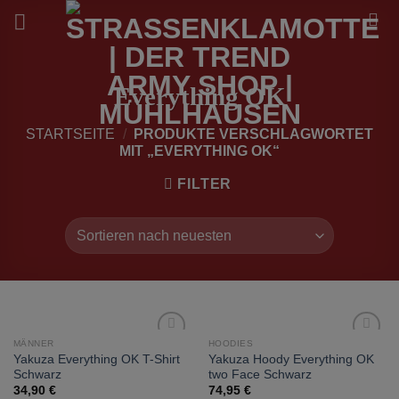
Zum
Inhalt
springen
Everything OK
STARTSEITE
/
PRODUKTE VERSCHLAGWORTET
MIT „EVERYTHING OK“
FILTER
MÄNNER
HOODIES
zur
zur
Yakuza Everything OK T-Shirt
Yakuza Hoody Everything OK
Wunschliste
Wunschliste
Schwarz
two Face Schwarz
hinzufügen
hinzufügen
34,90
€
74,95
€