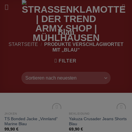
Zum
Inhalt
springen
Blau
STARTSEITE
/
PRODUKTE VERSCHLAGWORTET
MIT „BLAU“
FILTER
JACKEN
BEKLEIDUNG
zur
zur
TS Bonded Jacke „Vinnland“
Yakuza Crusader Jeans Shorts
Wunschliste
Wunschliste
Marine Blau
Blau
hinzufügen
hinzufügen
99,90
€
69,90
€