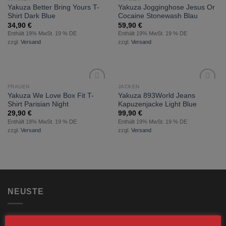
zur
zur
Yakuza Better Bring Yours T-
Yakuza Jogginghose Jesus Or
Wunschliste
Wunschliste
Shirt Dark Blue
Cocaine Stonewash Blau
hinzufügen
hinzufügen
34,90
€
59,90
€
Enthält 19% MwSt. 19 % DE
Enthält 19% MwSt. 19 % DE
zzgl.
Versand
zzgl.
Versand
FRAUEN
JACKEN
zur
zur
Yakuza We Love Box Fit T-
Yakuza 893World Jeans
Wunschliste
Wunschliste
Shirt Parisian Night
Kapuzenjacke Light Blue
hinzufügen
hinzufügen
29,90
€
99,90
€
Enthält 19% MwSt. 19 % DE
Enthält 19% MwSt. 19 % DE
zzgl.
Versand
zzgl.
Versand
NEUSTE
Bundeswehr-Gebirgsrucksack, Model Schwarz