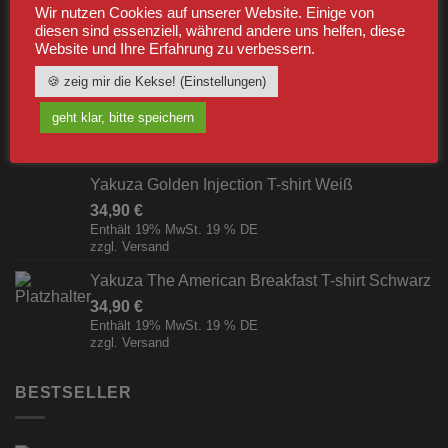
Wir nutzen Cookies auf unserer Website. Einige von
44,99
€
diesen sind essenziell, während andere uns helfen, diese
Enthält 19% MwSt. 19 % DE
Website und Ihre Erfahrung zu verbessern.
zzgl.
Versand
🍪 zeig mir die Kekse! (Einstellungen)
Yakuza Golden Injection Orange
34,90
€
geht klar, bitte speichern
Enthält 19% MwSt. 19 % DE
zzgl.
Versand
Yakuza Golden Injection T-shirt Weiß
34,90
€
Enthält 19% MwSt. 19 % DE
zzgl.
Versand
Yakuza The American Breakfast T-shirt Schwarz
34,90
€
Enthält 19% MwSt. 19 % DE
zzgl.
Versand
BESTSELLER