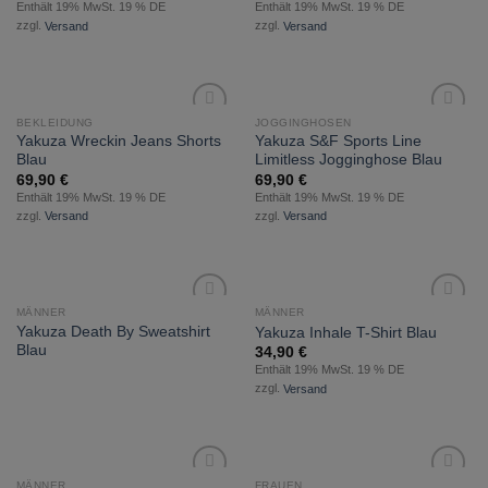
Enthält 19% MwSt. 19 % DE
Enthält 19% MwSt. 19 % DE
zzgl.
Versand
zzgl.
Versand
BEKLEIDUNG
JOGGINGHOSEN
zur
zur
Yakuza Wreckin Jeans Shorts
Yakuza S&F Sports Line
Wunschliste
Wunschliste
Blau
Limitless Jogginghose Blau
hinzufügen
hinzufügen
69,90
€
69,90
€
Enthält 19% MwSt. 19 % DE
Enthält 19% MwSt. 19 % DE
zzgl.
Versand
zzgl.
Versand
MÄNNER
MÄNNER
zur
zur
Yakuza Death By Sweatshirt
Yakuza Inhale T-Shirt Blau
Wunschliste
Wunschliste
Blau
34,90
€
hinzufügen
hinzufügen
Enthält 19% MwSt. 19 % DE
zzgl.
Versand
MÄNNER
FRAUEN