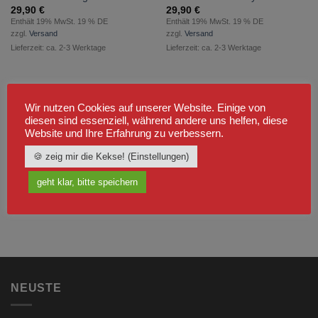
29,90
€
29,90
€
Enthält 19% MwSt. 19 % DE
Enthält 19% MwSt. 19 % DE
zzgl.
Versand
zzgl.
Versand
Lieferzeit: ca. 2-3 Werktage
Lieferzeit: ca. 2-3 Werktage
Wir nutzen Cookies auf unserer Website. Einige von
diesen sind essenziell, während andere uns helfen, diese
Website und Ihre Erfahrung zu verbessern.
🍪 zeig mir die Kekse! (Einstellungen)
geht klar, bitte speichern
NEUSTE