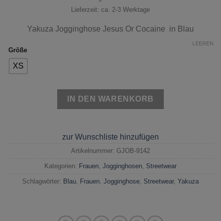
Lieferzeit: ca. 2-3 Werktage
Yakuza J
ogginghose Jesus Or Cocaine
in Blau
LEEREN
Größe
XS
IN DEN WARENKORB
zur Wunschliste hinzufügen
Artikelnummer:
GJOB-9142
Kategorien:
Frauen
,
Jogginghosen
,
Streetwear
Schlagwörter:
Blau
,
Frauen
,
Jogginghose
,
Streetwear
,
Yakuza