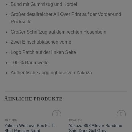
Bund mit Gummizug und Kordel
Großer detailreicher All Over Print auf der Vorder-und
Rückseite
Großer Schriftzug auf dem rechten Hosenbein
Zwei Einschubtaschen vorne
Logo Patch auf der linken Seite
100 % Baumwolle
Authentische Jogginghose von Yakuza
ÄHNLICHE PRODUKTE
FRAUEN
FRAUEN
zur
zur
Yakuza We Love Box Fit T-
Yakuza 893 Allover Bandeau
Wunschliste
Wunschliste
Shirt Parisian Night
Shirt Dark Gull Grey
hinzufügen
hinzufügen