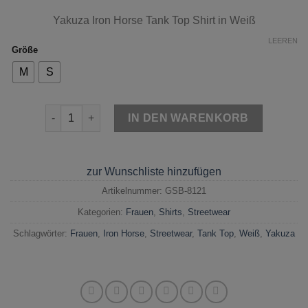
Yakuza Iron Horse Tank Top Shirt in Weiß
LEEREN
Größe
M
S
Yakuza Iron Horse Tank Top Shirt Weiß Menge
IN DEN WARENKORB
zur Wunschliste hinzufügen
Artikelnummer:
GSB-8121
Kategorien:
Frauen
,
Shirts
,
Streetwear
Schlagwörter:
Frauen
,
Iron Horse
,
Streetwear
,
Tank Top
,
Weiß
,
Yakuza