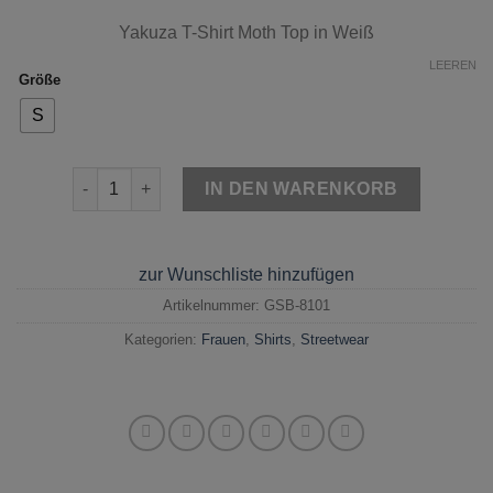
Yakuza T-Shirt Moth Top
in Weiß
LEEREN
Größe
S
Yakuza T-Shirt Moth Top Weiß Menge
IN DEN WARENKORB
zur Wunschliste hinzufügen
Artikelnummer:
GSB-8101
Kategorien:
Frauen
,
Shirts
,
Streetwear