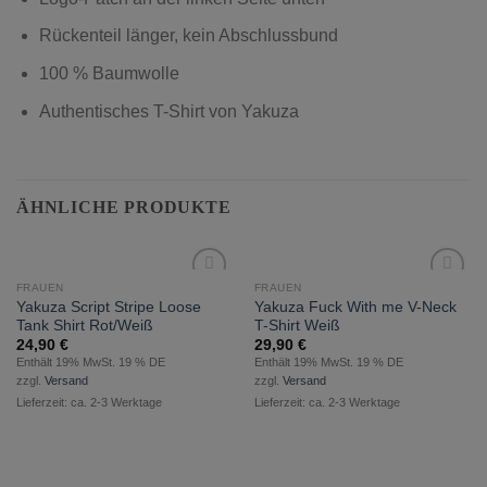
Rückenteil länger, kein Abschlussbund
100 % Baumwolle
Authentisches T-Shirt von Yakuza
ÄHNLICHE PRODUKTE
FRAUEN
FRAUEN
zur
zur
Yakuza Script Stripe Loose
Yakuza Fuck With me V-Neck
Wunschliste
Wunschliste
Tank Shirt Rot/Weiß
T-Shirt Weiß
hinzufügen
hinzufügen
24,90
€
29,90
€
Enthält 19% MwSt. 19 % DE
Enthält 19% MwSt. 19 % DE
zzgl.
Versand
zzgl.
Versand
Lieferzeit: ca. 2-3 Werktage
Lieferzeit: ca. 2-3 Werktage