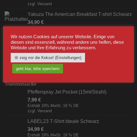
zzgl.
Versand
Yakuza The American Breakfast T-shirt Schwarz
34,90
€
Enthält 19% MwSt. 19 % DE
zzgl.
Versand
Wir nutzen Cookies auf unserer Website. Einige von
diesen sind essenziell, während andere uns helfen, diese
Website und Ihre Erfahrung zu verbessern.
BESTSELLER
🍪 zeig mir die Kekse! (Einstellungen)
Label23 Trainingsjacke "TS 23 White"
geht klar, bitte speichern
Schwarz/Weiß [Digital]
zzgl.
Versand
Pfefferspray Jet Pocket (15ml/Strahl)
7,99
€
Enthält 19% MwSt. 19 % DE
zzgl.
Versand
LABEL23 T-Shirt Ideale Schwarz
34,99
€
Enthält 19% MwSt. 19 % DE