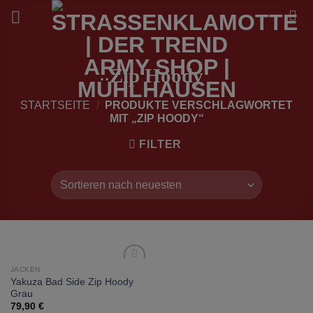
Zum
Inhalt
springen
Zip Hoody
STARTSEITE
/
PRODUKTE VERSCHLAGWORTET
MIT „ZIP HOODY“
FILTER
JACKEN
zur
Yakuza Bad Side Zip Hoody
Wunschliste
Grau
hinzufügen
79,90
€