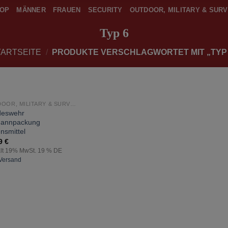
OP
MÄNNER
FRAUEN
SECURITY
OUTDOOR, MILITARY & SURV
Typ 6
TARTSEITE
/
PRODUKTE VERSCHLAGWORTET MIT „TYP 
OUTDOOR, MILITARY & SURVIVAL
zur
deswehr
Wunschliste
mannpackung
hinzufügen
nsmittel
99
€
lt 19% MwSt. 19 % DE
Versand