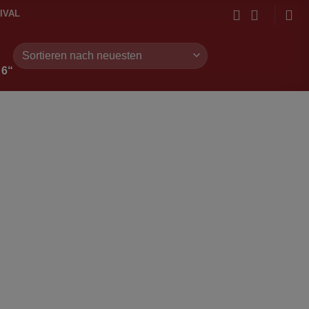
IVAL
6“