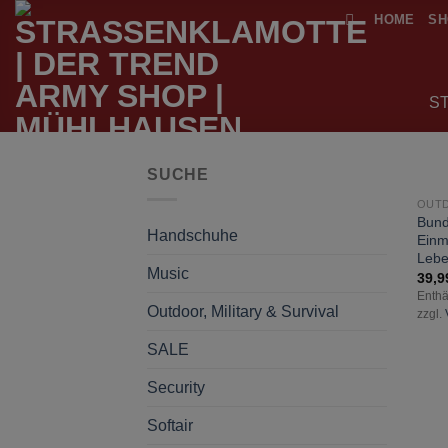
Zum
HOME
SH
Inhalt
springen
S
SUCHE
Bun
Handschuhe
Ein
Lebe
Music
39,
Enthä
Outdoor, Military & Survival
zzgl.
SALE
Security
Softair