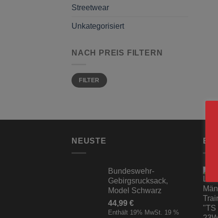
Streetwear
Unkategorisiert
NACH PREIS FILTERN
Min.
Max.
FILTER
Preis
Preis
NEUSTE
BE
Bundeswehr-
Gebirgsrucksack,
Model Schwarz
44,99
€
Enthält 19% MwSt. 19 %