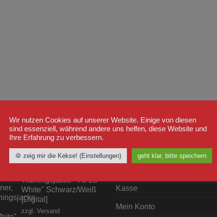
Wir nutzen Cookies auf unserer Website. Einige von diesen
sind essenziell, während andere uns helfen, diese Website und
Ihre Erfahrung zu verbessern.
STSELLER
WICHTIGE LINKS
🍪 zeig mir die Kekse! (Einstellungen)
geht klar, bitte speichern
Shop
Label23
Trainingsjacke "TS 23
Kasse
White" Schwarz/Weiß
[Digital]
Mein Konto
zzgl.
Versand