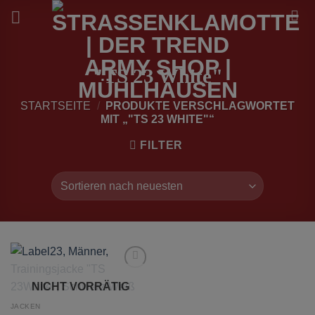
Zum
Inhalt
springen
"TS 23 White"
STARTSEITE
/
PRODUKTE VERSCHLAGWORTET
MIT „"TS 23 WHITE"“
FILTER
zur
NICHT VORRÄTIG
Wunschliste
hinzufügen
JACKEN