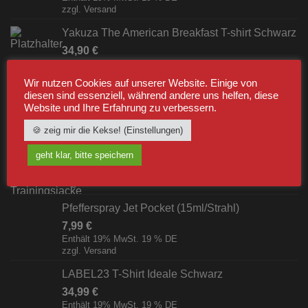
zzgl.
Versand
Yakuza The American Breakfast T-shirt Schwarz
34,90
€
Enthält 19% MwSt. 19 % DE
zzgl.
Versand
Wir nutzen Cookies auf unserer Website. Einige von
diesen sind essenziell, während andere uns helfen, diese
Website und Ihre Erfahrung zu verbessern.
BESTSELLER
🍪 zeig mir die Kekse! (Einstellungen)
Label23 Trainingsjacke "TS 23 White"
geht klar, bitte speichern
Schwarz/Weiß [Digital]
zzgl.
Versand
Pfefferspray Jet Pocket (15ml/Strahl)
7,99
€
Enthält 19% MwSt. 19 % DE
zzgl.
Versand
LABEL23 T-Shirt Ideale Schwarz
34,99
€
Enthält 19% MwSt. 19 % DE