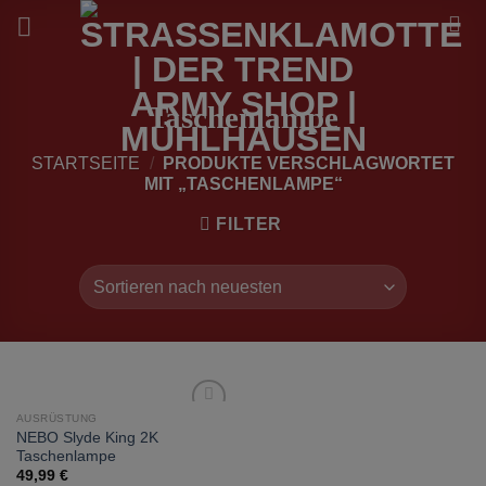
Zum
Inhalt
springen
Taschenlampe
STARTSEITE
/
PRODUKTE VERSCHLAGWORTET
MIT „TASCHENLAMPE“
FILTER
AUSRÜSTUNG
zur
NEBO Slyde King 2K
Wunschliste
Taschenlampe
hinzufügen
49,99
€