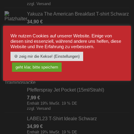
zzgl.
Versand
Yakuza The American Breakfast T-shirt Schwarz
34,90
€
Enthält 19% MwSt. 19 % DE
zzgl.
Versand
Wir nutzen Cookies auf unserer Website. Einige von
diesen sind essenziell, während andere uns helfen, diese
Website und Ihre Erfahrung zu verbessern.
BESTSELLER
🍪 zeig mir die Kekse! (Einstellungen)
Label23 Trainingsjacke "TS 23 White"
geht klar, bitte speichern
Schwarz/Weiß [Digital]
zzgl.
Versand
Pfefferspray Jet Pocket (15ml/Strahl)
7,99
€
Enthält 19% MwSt. 19 % DE
zzgl.
Versand
LABEL23 T-Shirt Ideale Schwarz
34,99
€
Enthält 19% MwSt. 19 % DE