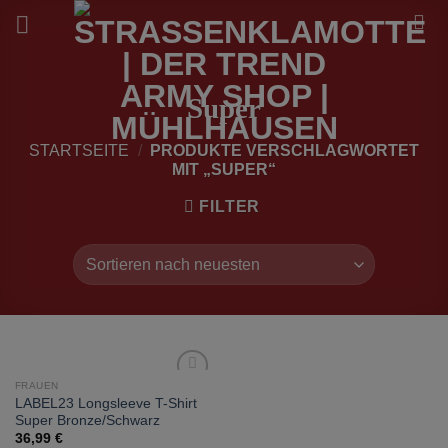
Zum
Inhalt
springen
Super
STARTSEITE
/
PRODUKTE VERSCHLAGWORTET
MIT „SUPER“
FILTER
FRAUEN
zur
LABEL23 Longsleeve T-Shirt
Wunschliste
Super Bronze/Schwarz
hinzufügen
36,99
€