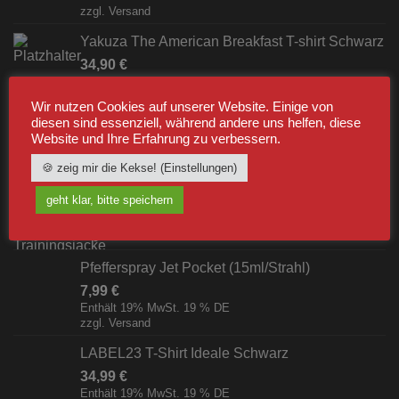
zzgl.
Versand
Yakuza The American Breakfast T-shirt Schwarz
34,90
€
Enthält 19% MwSt. 19 % DE
zzgl.
Versand
Wir nutzen Cookies auf unserer Website. Einige von
diesen sind essenziell, während andere uns helfen, diese
Website und Ihre Erfahrung zu verbessern.
BESTSELLER
🍪 zeig mir die Kekse! (Einstellungen)
Label23 Trainingsjacke "TS 23 White"
geht klar, bitte speichern
Schwarz/Weiß [Digital]
zzgl.
Versand
Pfefferspray Jet Pocket (15ml/Strahl)
7,99
€
Enthält 19% MwSt. 19 % DE
zzgl.
Versand
LABEL23 T-Shirt Ideale Schwarz
34,99
€
Enthält 19% MwSt. 19 % DE