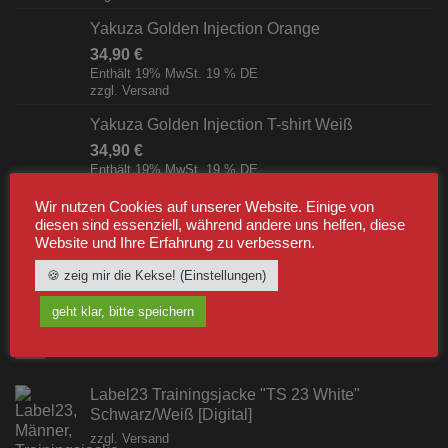
Yakuza Golden Injection Orange
34,90
€
Enthält 19% MwSt. 19 % DE
zzgl.
Versand
Yakuza Golden Injection T-shirt Weiß
34,90
€
Enthält 19% MwSt. 19 % DE
zzgl.
Versand
Wir nutzen Cookies auf unserer Website. Einige von
Yakuza The American Breakfast T-shirt Schwarz
diesen sind essenziell, während andere uns helfen, diese
Website und Ihre Erfahrung zu verbessern.
34,90
€
Enthält 19% MwSt. 19 % DE
🍪 zeig mir die Kekse! (Einstellungen)
zzgl.
Versand
geht klar, bitte speichern
BESTSELLER
Label23 Trainingsjacke "TS 23 White"
Schwarz/Weiß [Digital]
zzgl.
Versand