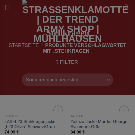
Zum
Inhalt
springen
Stehkragen
STARTSEITE
/
PRODUKTE VERSCHLAGWORTET
MIT „STEHKRAGEN“
FILTER
FRAUEN
JACKEN
zur
zur
LABEL23 Stehkragenjacke
Yakuza Jacke Murder Gharge
Wunschliste
Wunschliste
„L23 Olivia“ Schwarz/Grau
Sycamore Grün
hinzufügen
hinzufügen
74,99
€
84,90
€