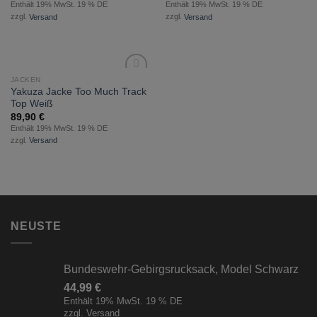
Enthält 19% MwSt. 19 % DE
Enthält 19% MwSt. 19 % DE
zzgl.
Versand
zzgl.
Versand
JACKEN
zur
Yakuza Jacke Too Much Track
Wunschliste
Top Weiß
hinzufügen
89,90
€
Enthält 19% MwSt. 19 % DE
zzgl.
Versand
NEUSTE
Bundeswehr-Gebirgsrucksack, Model Schwarz
44,99
€
Enthält 19% MwSt. 19 % DE
zzgl.
Versand