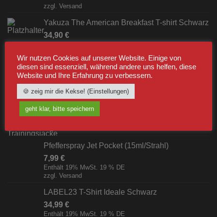
zzgl.
Versand
Yakuza The American Breakfast T-shirt Schwarz
34,90
€
Enthält 19% MwSt. 19 % DE
zzgl.
Versand
Wir nutzen Cookies auf unserer Website. Einige von
diesen sind essenziell, während andere uns helfen, diese
Website und Ihre Erfahrung zu verbessern.
BESTSELLER
🍪 zeig mir die Kekse! (Einstellungen)
Label23 Trainingsjacke "TS 23 White"
geht klar, bitte speichern
Schwarz/Weiß [Digital]
zzgl.
Versand
Pfefferspray Jet Pocket (15ml/Strahl)
7,99
€
Enthält 19% MwSt. 19 % DE
zzgl.
Versand
LABEL23 T-Shirt Ideale Schwarz
34,99
€
Enthält 19% MwSt. 19 % DE