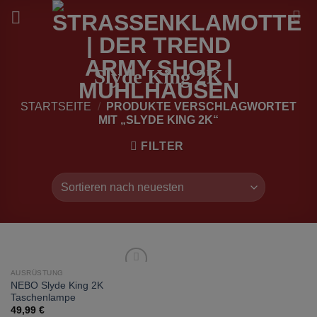
Zum
Inhalt
springen
Slyde King 2K
STARTSEITE
/
PRODUKTE VERSCHLAGWORTET
MIT „SLYDE KING 2K“
FILTER
AUSRÜSTUNG
zur
NEBO Slyde King 2K
Wunschliste
Taschenlampe
hinzufügen
49,99
€