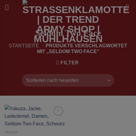
Zum
Inhalt
springen
Seldom Two Face
STARTSEITE
/
PRODUKTE VERSCHLAGWORTET
MIT „SELDOM TWO FACE“
FILTER
zur
Wunschliste
hinzufügen
FRAUEN