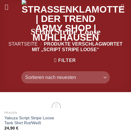
Zum
Inhalt
springen
Script Stripe Loose
STARTSEITE
/
PRODUKTE VERSCHLAGWORTET
MIT „SCRIPT STRIPE LOOSE“
FILTER
FRAUEN
zur
Yakuza Script Stripe Loose
Wunschliste
Tank Shirt Rot/Weiß
hinzufügen
24,90
€