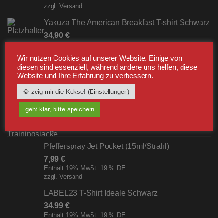
zzgl.
Versand
Yakuza The American Breakfast T-shirt Schwarz
34,90
€
Enthält 19% MwSt. 19 % DE
zzgl.
Versand
Wir nutzen Cookies auf unserer Website. Einige von
diesen sind essenziell, während andere uns helfen, diese
Website und Ihre Erfahrung zu verbessern.
BESTSELLER
🍪 zeig mir die Kekse! (Einstellungen)
Label23 Trainingsjacke "TS 23 White"
geht klar, bitte speichern
Schwarz/Weiß [Digital]
zzgl.
Versand
Pfefferspray Jet Pocket (15ml/Strahl)
7,99
€
Enthält 19% MwSt. 19 % DE
zzgl.
Versand
LABEL23 T-Shirt Ideale Schwarz
34,99
€
Enthält 19% MwSt. 19 % DE