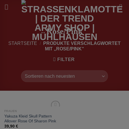
Zum
Inhalt
springen
Rose/Pink
STARTSEITE
/
PRODUKTE VERSCHLAGWORTET
MIT „ROSE/PINK“
FILTER
FRAUEN
zur
Yakuza Kleid Skull Pattern
Wunschliste
Allover Rose Of Sharon Pink
hinzufügen
39,90
€