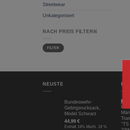
Streetwear
Unkategorisiert
NACH PREIS FILTERN
Min.
Max.
FILTER
Preis
Preis
NEUSTE
BE
Bundeswehr-
Gebirgsrucksack,
Model Schwarz
44,99
€
Enthält 19% MwSt. 19 %