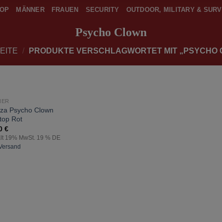
OP
MÄNNER
FRAUEN
SECURITY
OUTDOOR, MILITARY & SURV
Psycho Clown
EITE
/
PRODUKTE VERSCHLAGWORTET MIT „PSYCHO 
NER
zur
za Psycho Clown
Wunschliste
top Rot
hinzufügen
90
€
lt 19% MwSt. 19 % DE
Versand