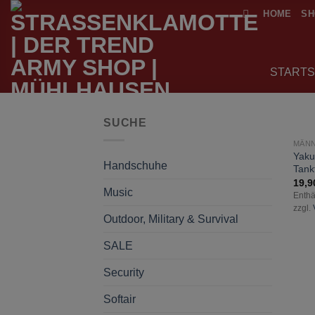
Zum
HOME
SH
Inhalt
springen
STARTS
SUCHE
MÄN
Yaku
Handschuhe
Tank
19,
Music
Enthä
zzgl.
Outdoor, Military & Survival
SALE
Security
Softair