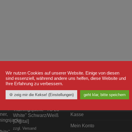
Wir nutzen Cookies auf unserer Website. Einige von diesen
sind essenziell, während andere uns helfen, diese Website und
Ihre Erfahrung zu verbessern.
STSELLER
WICHTIGE LINKS
🍪 zeig mir die Kekse! (Einstellungen)
geht klar, bitte speichern
Shop
Label23
Trainingsjacke "TS 23
Kasse
White" Schwarz/Weiß
[Digital]
Mein Konto
zzgl.
Versand