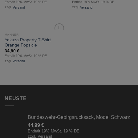
Enthält 19% MwSt. 19 % DE
Enthält 19% MwSt. 19 % DE
zzgl.
Versand
zzgl.
Versand
MÄNNER
zur
Yakuza Property T-Shirt
Wunschliste
Orange Popsicle
hinzufügen
34,90
€
Enthält 19% MwSt. 19 % DE
zzgl.
Versand
NEUSTE
Bundeswehr-Gebirgsrucksack, Model Schwarz
44,99
€
Enthält 19% MwSt. 19 % DE
zzgl.
Versand