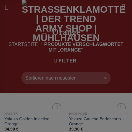
Zum
Inhalt
springen
Orange
STARTSEITE
/
PRODUKTE VERSCHLAGWORTET
MIT „ORANGE“
FILTER
MÄNNER
BADEMODE
zur
zur
Yakuza Golden Injection
Yakuza Gaucho Badeshorts
Wunschliste
Wunschliste
Orange
Orange
hinzufügen
hinzufügen
34,90
€
39,90
€