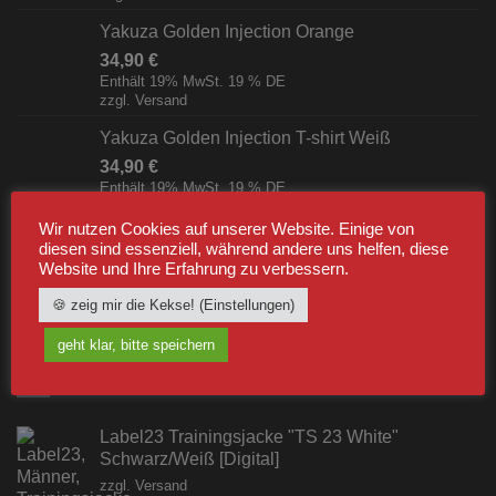
Yakuza Golden Injection Orange
34,90
€
Enthält 19% MwSt. 19 % DE
zzgl.
Versand
Yakuza Golden Injection T-shirt Weiß
34,90
€
Enthält 19% MwSt. 19 % DE
zzgl.
Versand
Wir nutzen Cookies auf unserer Website. Einige von
Yakuza The American Breakfast T-shirt Schwarz
diesen sind essenziell, während andere uns helfen, diese
Website und Ihre Erfahrung zu verbessern.
34,90
€
Enthält 19% MwSt. 19 % DE
🍪 zeig mir die Kekse! (Einstellungen)
zzgl.
Versand
geht klar, bitte speichern
BESTSELLER
Label23 Trainingsjacke "TS 23 White"
Schwarz/Weiß [Digital]
zzgl.
Versand