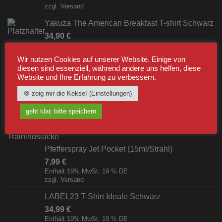
zzgl.
Versand
Yakuza The American Breakfast T-shirt Schwarz
34,90
€
Enthält 19% MwSt. 19 % DE
zzgl.
Versand
Wir nutzen Cookies auf unserer Website. Einige von
diesen sind essenziell, während andere uns helfen, diese
Website und Ihre Erfahrung zu verbessern.
BESTSELLER
🍪 zeig mir die Kekse! (Einstellungen)
Label23 Trainingsjacke "TS 23 White"
geht klar, bitte speichern
Schwarz/Weiß [Digital]
zzgl.
Versand
Pfefferspray Jet Pocket (15ml/Strahl)
7,99
€
Enthält 19% MwSt. 19 % DE
zzgl.
Versand
LABEL23 T-Shirt Ideale Schwarz
34,99
€
Enthält 19% MwSt. 19 % DE