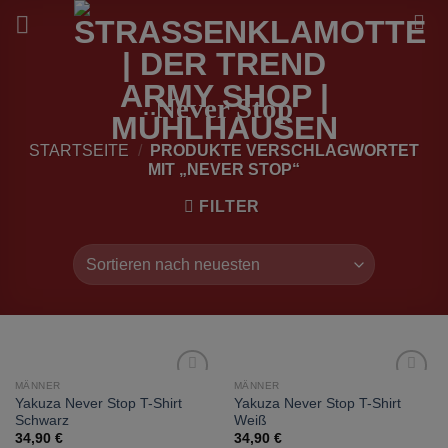
Zum
Inhalt
springen
Never Stop
STARTSEITE
/
PRODUKTE VERSCHLAGWORTET
MIT „NEVER STOP“
FILTER
MÄNNER
MÄNNER
zur
zur
Yakuza Never Stop T-Shirt
Yakuza Never Stop T-Shirt
Wunschliste
Wunschliste
Schwarz
Weiß
hinzufügen
hinzufügen
34,90
€
34,90
€