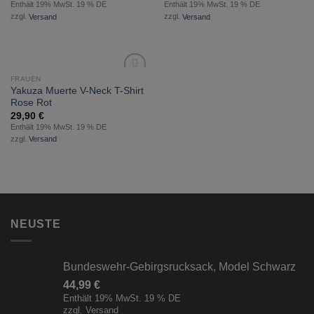
Enthält 19% MwSt. 19 % DE
Enthält 19% MwSt. 19 % DE
zzgl.
Versand
zzgl.
Versand
FRAUEN
zur
Yakuza Muerte V-Neck T-Shirt
Wunschliste
Rose Rot
hinzufügen
29,90
€
Enthält 19% MwSt. 19 % DE
zzgl.
Versand
NEUSTE
Bundeswehr-Gebirgsrucksack, Model Schwarz
44,99
€
Enthält 19% MwSt. 19 % DE
zzgl.
Versand