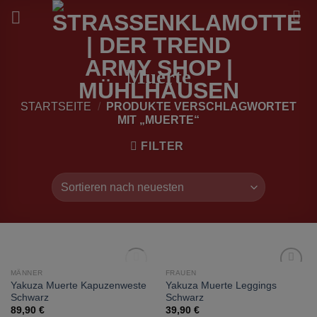
Zum
Inhalt
springen
Muerte
STARTSEITE
/
PRODUKTE VERSCHLAGWORTET
MIT „MUERTE“
FILTER
NICHT VORRÄTIG
MÄNNER
FRAUEN
zur
zur
Yakuza Muerte Kapuzenweste
Yakuza Muerte Leggings
Wunschliste
Wunschliste
Schwarz
Schwarz
hinzufügen
hinzufügen
89,90
€
39,90
€