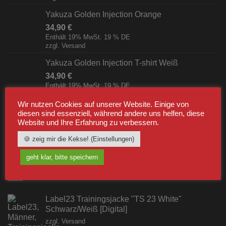
Yakuza Golden Injection Orange
34,90
€
Enthält 19% MwSt. 19 % DE
zzgl.
Versand
Yakuza Golden Injection T-shirt Weiß
34,90
€
Enthält 19% MwSt. 19 % DE
zzgl.
Versand
Wir nutzen Cookies auf unserer Website. Einige von
Yakuza The American Breakfast T-shirt Schwarz
diesen sind essenziell, während andere uns helfen, diese
Website und Ihre Erfahrung zu verbessern.
34,90
€
Enthält 19% MwSt. 19 % DE
🍪 zeig mir die Kekse! (Einstellungen)
zzgl.
Versand
geht klar, bitte speichern
BESTSELLER
Label23 Trainingsjacke "TS 23 White"
Schwarz/Weiß [Digital]
zzgl.
Versand