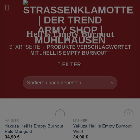
Zum
Inhalt
springen
Hell is Empty Burnout
STARTSEITE
/
PRODUKTE VERSCHLAGWORTET
MIT „HELL IS EMPTY BURNOUT“
FILTER
MÄNNER
MÄNNER
zur
zur
Yakuza Hell Is Empty Burnout
Yakuza Hell Is Empty Burnout
Wunschliste
Wunschliste
Pale Marigold
Weiß
hinzufügen
hinzufügen
34,90
€
34,90
€