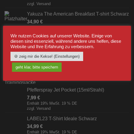
zzgl.
Versand
Yakuza The American Breakfast T-shirt Schwarz
34,90
€
Enthält 19% MwSt. 19 % DE
zzgl.
Versand
Wir nutzen Cookies auf unserer Website. Einige von
diesen sind essenziell, während andere uns helfen, diese
Website und Ihre Erfahrung zu verbessern.
BESTSELLER
🍪 zeig mir die Kekse! (Einstellungen)
Label23 Trainingsjacke "TS 23 White"
geht klar, bitte speichern
Schwarz/Weiß [Digital]
zzgl.
Versand
Pfefferspray Jet Pocket (15ml/Strahl)
7,99
€
Enthält 19% MwSt. 19 % DE
zzgl.
Versand
LABEL23 T-Shirt Ideale Schwarz
34,99
€
Enthält 19% MwSt. 19 % DE