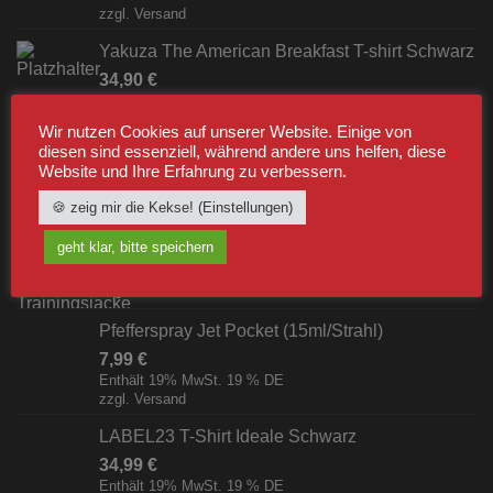
zzgl.
Versand
Yakuza The American Breakfast T-shirt Schwarz
34,90
€
Enthält 19% MwSt. 19 % DE
zzgl.
Versand
Wir nutzen Cookies auf unserer Website. Einige von
diesen sind essenziell, während andere uns helfen, diese
Website und Ihre Erfahrung zu verbessern.
BESTSELLER
🍪 zeig mir die Kekse! (Einstellungen)
Label23 Trainingsjacke "TS 23 White"
geht klar, bitte speichern
Schwarz/Weiß [Digital]
zzgl.
Versand
Pfefferspray Jet Pocket (15ml/Strahl)
7,99
€
Enthält 19% MwSt. 19 % DE
zzgl.
Versand
LABEL23 T-Shirt Ideale Schwarz
34,99
€
Enthält 19% MwSt. 19 % DE