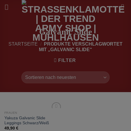
Zum
Inhalt
springen
Galvanic Slide
STARTSEITE
/
PRODUKTE VERSCHLAGWORTET
MIT „GALVANIC SLIDE“
FILTER
FRAUEN
zur
Yakuza Galvanic Slide
Wunschliste
Leggings Schwarz/Weiß
hinzufügen
49,90
€