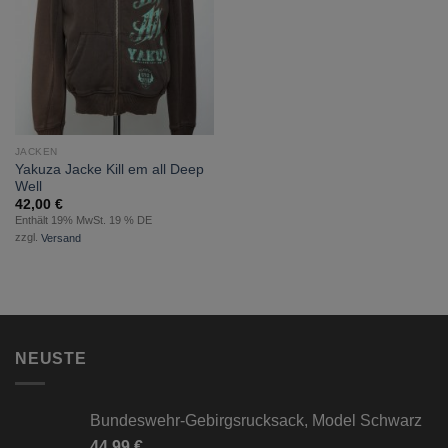
JACKEN
Yakuza Jacke Kill em all Deep
Well
42,00
€
Enthält 19% MwSt. 19 % DE
zzgl.
Versand
NEUSTE
Bundeswehr-Gebirgsrucksack, Model Schwarz
44,99
€