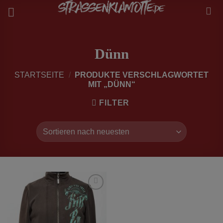
Zum
Inhalt
springen
Dünn
STARTSEITE
/
PRODUKTE VERSCHLAGWORTET
MIT „DÜNN“
FILTER
zur
Wunschliste
hinzufügen