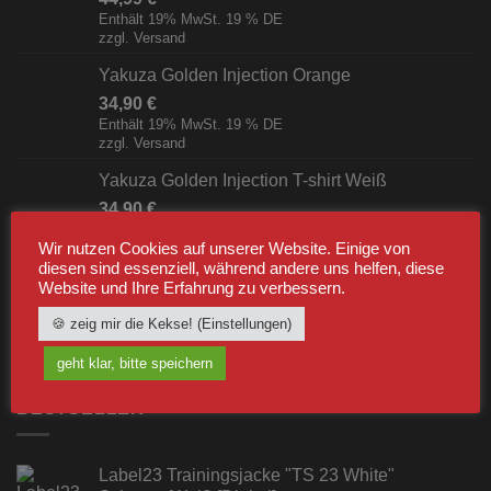
Enthält 19% MwSt. 19 % DE
zzgl.
Versand
Yakuza Golden Injection Orange
34,90
€
Enthält 19% MwSt. 19 % DE
zzgl.
Versand
Yakuza Golden Injection T-shirt Weiß
34,90
€
Enthält 19% MwSt. 19 % DE
zzgl.
Versand
Wir nutzen Cookies auf unserer Website. Einige von
diesen sind essenziell, während andere uns helfen, diese
Yakuza The American Breakfast T-shirt Schwarz
Website und Ihre Erfahrung zu verbessern.
34,90
€
🍪 zeig mir die Kekse! (Einstellungen)
Enthält 19% MwSt. 19 % DE
zzgl.
Versand
geht klar, bitte speichern
BESTSELLER
Label23 Trainingsjacke "TS 23 White"