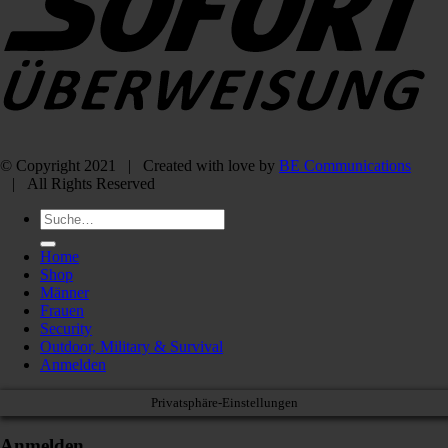
© Copyright 2021 | Created with love by
BE Communications
| All Rights Reserved
Suche
nach:
Home
Shop
Männer
Frauen
Security
Outdoor, Military & Survival
Anmelden
Privatsphäre-Einstellungen
Anmelden