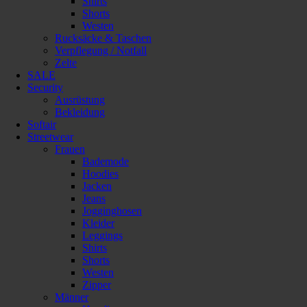
Shirts
Shorts
Westen
Rucksäcke & Taschen
Verpflegung / Notfall
Zelte
SALE
Security
Ausrüstung
Bekleidung
Softair
Streetwear
Frauen
Bademode
Hoodies
Jacken
Jeans
Jogginghosen
Kleider
Leggings
Shirts
Shorts
Westen
Zipper
Männer