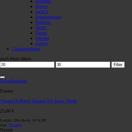
Hoodies
Hosen
Jacken
Jogginghosen
Pullover
Shirts
Shorts
Westen
Zipper
Unkategorisiert
nach Preis filtern
Min.
Max.
Filter
Preis
Preis
zur Wunschliste hinzufügen
Schnellansicht
Frauen
Yakuza Pullover Dragon Fly Bone White
25,00
€
Enthält 19% MwSt. 19 % DE
zzgl.
Versand
Neuste