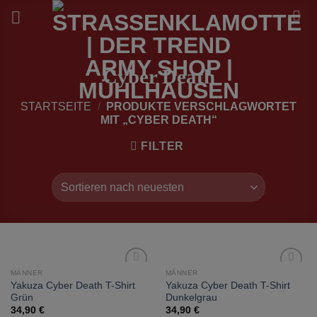
Zum
Inhalt
springen
Cyber Death
STARTSEITE
/
PRODUKTE VERSCHLAGWORTET
MIT „CYBER DEATH“
FILTER
MÄNNER
MÄNNER
zur
zur
Yakuza Cyber Death T-Shirt
Yakuza Cyber Death T-Shirt
Wunschliste
Wunschliste
Grün
Dunkelgrau
hinzufügen
hinzufügen
34,90
€
34,90
€