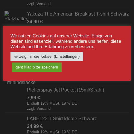
zzgl.
Versand
Yakuza The American Breakfast T-shirt Schwarz
34,90
€
Enthält 19% MwSt. 19 % DE
zzgl.
Versand
Wir nutzen Cookies auf unserer Website. Einige von
diesen sind essenziell, während andere uns helfen, diese
Website und Ihre Erfahrung zu verbessern.
BESTSELLER
🍪 zeig mir die Kekse! (Einstellungen)
Label23 Trainingsjacke "TS 23 White"
geht klar, bitte speichern
Schwarz/Weiß [Digital]
zzgl.
Versand
Pfefferspray Jet Pocket (15ml/Strahl)
7,99
€
Enthält 19% MwSt. 19 % DE
zzgl.
Versand
LABEL23 T-Shirt Ideale Schwarz
34,99
€
Enthält 19% MwSt. 19 % DE